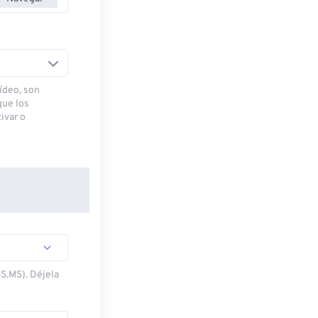
ídeo, son
que los
ivar o
SS.MS). Déjela