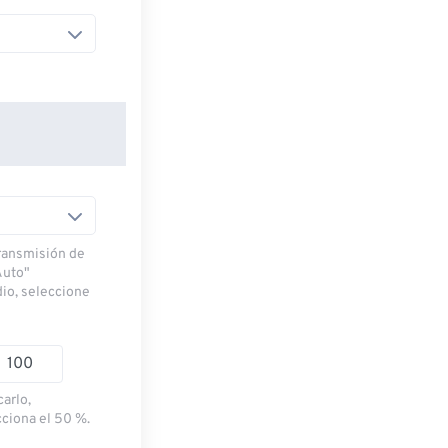
transmisión de
Auto"
dio, seleccione
carlo,
cciona el 50 %.