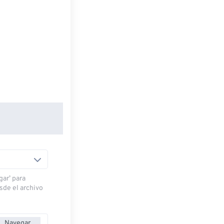
gar’ para
esde el archivo
Navegar