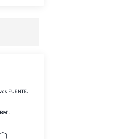
 preestablecido
lecido
ivos FUENTE.
BM”.