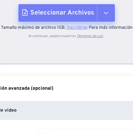
Seleccionar Archivos
Tamaño máximo de archivo 1GB.
Inscribirse
Para más información
Desde el dispositivo
Al continuar, acepta nuestros
Términos de uso
.
Desde Dropbox
Desde Google Drive
ión avanzada (opcional)
Desde OneDrive
e video
Desde URL