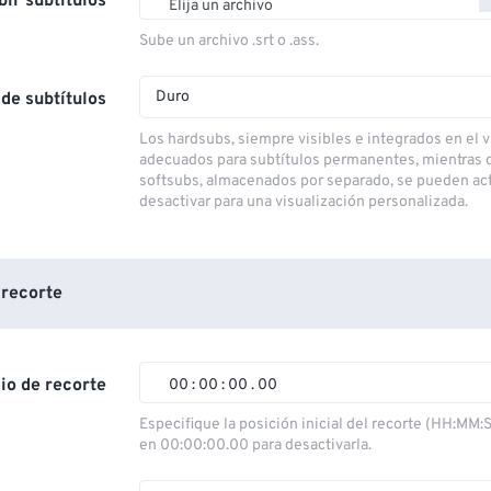
bir subtítulos
Elija un archivo
Sube un archivo .srt o .ass.
Duro
de subtítulos
Los hardsubs, siempre visibles e integrados en el v
adecuados para subtítulos permanentes, mientras 
softsubs, almacenados por separado, se pueden act
desactivar para una visualización personalizada.
 recorte
cio de recorte
00
:
00
:
00
.
00
00
00
00
00
Especifique la posición inicial del recorte (HH:MM:
en 00:00:00.00 para desactivarla.
01
01
01
01