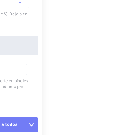
.MS). Déjela en
corte en píxeles
l número par
 a todos
pciones