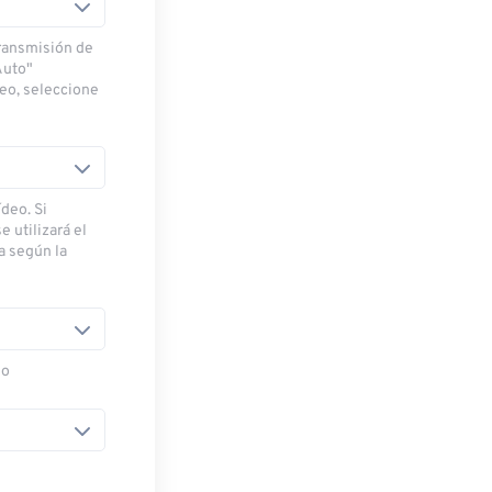
transmisión de
Auto"
deo, seleccione
deo. Si
e utilizará el
ra según la
eo