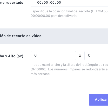
02
02
02
02
mo recortado
00
:
00
:
00
.
00
03
03
03
03
00
00
00
00
Especifique la posición final del recorte (HH:MM:SS
00:00:00.00 para desactivarla.
04
04
04
04
01
01
01
01
05
05
05
05
02
02
02
02
06
06
06
06
03
03
03
03
ión de recorte de vídeo
07
07
07
07
04
04
04
04
08
08
08
08
05
05
05
05
x
ho x Alto (px)
09
09
09
09
06
06
06
06
Introduzca el ancho y la altura del rectángulo de re
10
10
10
10
07
07
07
07
(0-10000). Los números impares se redondearán a
más cercano.
11
11
11
11
08
08
08
08
12
12
12
12
09
09
09
09
13
13
13
13
10
10
10
10
Aplicar
14
14
14
14
Restablecer todas las o
11
11
11
11