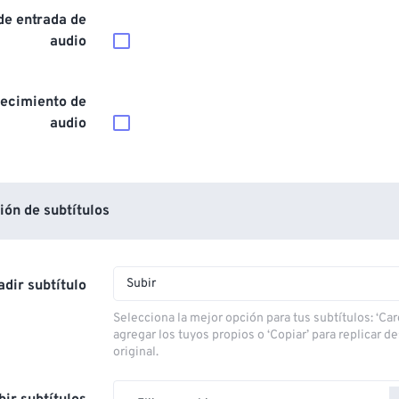
de entrada de
audio
ecimiento de
audio
ón de subtítulos
Subir
dir subtítulo
Selecciona la mejor opción para tus subtítulos: ‘Car
agregar los tuyos propios o ‘Copiar’ para replicar d
original.