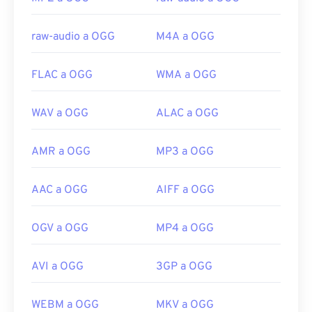
https://xiph.org/vorbis/
raw-audio a OGG
M4A a OGG
FLAC a OGG
WMA a OGG
WAV a OGG
ALAC a OGG
AMR a OGG
MP3 a OGG
AAC a OGG
AIFF a OGG
OGV a OGG
MP4 a OGG
AVI a OGG
3GP a OGG
WEBM a OGG
MKV a OGG