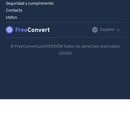
Seguridad y cumplimiento
Contacto
status
Español
English
Deutsch
© FreeConvert.comVERSIÓN Todos los derechos reservados
(2026)
Español
Français
Português
Italiano
Dutch
日本語
简体中文