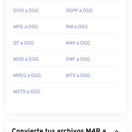
DIVX a OGG
3GPP a OGG
MPG a OGG
RM a OGG
QT a OGG
M4V a OGG
MOD a OGG
SWF a OGG
MPEG a OGG
MTS a OGG
M2TS a OGG
Convierte tus archivos M4R a