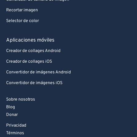
88
88
Recortar imagen
89
89
Selector de color
90
90
91
91
Aplicaciones móviles
92
92
Creador de collages Android
93
93
Creador de collages iOS
94
94
Convertidor de imágenes Android
95
95
Convertidor de imágenes iOS
96
96
Sobre nosotros
97
97
Blog
98
98
Donar
99
99
Privacidad
Términos