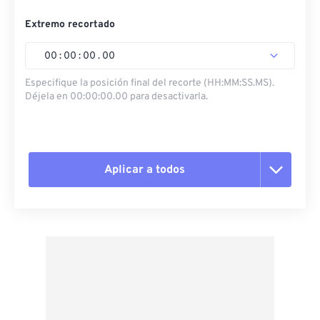
Extremo recortado
00
:
00
:
00
.
00
Especifique la posición final del recorte (HH:MM:SS.MS).
Déjela en 00:00:00.00 para desactivarla.
Aplicar a todos
Restablecer todas las opciones
Aplicar desde el ajuste preestablecido
Guardar como preestablecido