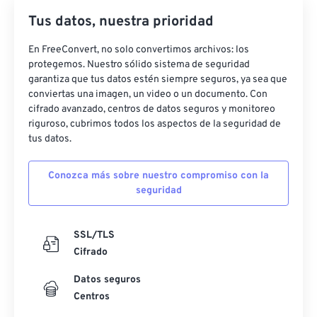
22
22
22
22
22
22
22
22
Tus datos, nuestra prioridad
23
23
23
23
23
23
23
23
En FreeConvert, no solo convertimos archivos: los
24
24
24
24
24
24
protegemos. Nuestro sólido sistema de seguridad
garantiza que tus datos estén siempre seguros, ya sea que
25
25
25
25
25
25
conviertas una imagen, un video o un documento. Con
26
26
26
26
26
26
cifrado avanzado, centros de datos seguros y monitoreo
riguroso, cubrimos todos los aspectos de la seguridad de
27
27
27
27
27
27
tus datos.
28
28
28
28
28
28
Conozca más sobre nuestro compromiso con la
29
29
29
29
29
29
seguridad
30
30
30
30
30
30
31
31
31
31
31
31
SSL/TLS
Cifrado
32
32
32
32
32
32
33
33
33
33
33
33
Datos seguros
Centros
34
34
34
34
34
34