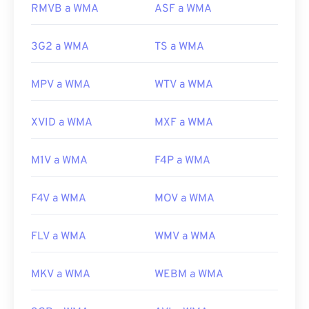
RMVB a WMA
ASF a WMA
Lanzamiento inicial:
1993
Desarrollado por:
Microsoft
Enlaces útiles:
Lanzamiento inicial:
1999
3G2 a WMA
TS a WMA
https://en.wikipedia.org/wiki/MP3
Enlaces útiles:
https://mpeg.chiariglione.org/standards/mpeg-
MPV a WMA
WTV a WMA
https://en.wikipedia.org/wiki/Windows_Media_Audio
a/music-player-application-format.html
https://docs.microsoft.com/es-
XVID a WMA
MXF a WMA
es/windows/desktop/medfound/windows-media-
codecs
M1V a WMA
F4P a WMA
F4V a WMA
MOV a WMA
FLV a WMA
WMV a WMA
MKV a WMA
WEBM a WMA