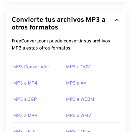
Convierte tus archivos MP3 a
otros formatos
FreeConvert.com puede convertir sus archivos
MP3 a estos otros formatos:
MP3 Convertidor
MP3 a OGV
00
00
00
00
00
00
00
00
MP3 a MP4
MP3 a AVI
00
00
00
00
00
00
00
00
MP3 a 3GP
MP3 a WEBM
01
01
01
01
01
01
01
01
MP3 a MKV
MP3 a WMV
02
02
02
02
02
02
02
02
03
03
03
03
03
03
03
03