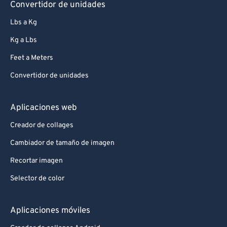
Convertidor de unidades
83
83
Lbs a Kg
84
84
Kg a Lbs
85
85
Feet a Meters
86
86
Convertidor de unidades
87
87
88
88
Aplicaciones web
89
89
Creador de collages
90
90
Cambiador de tamaño de imagen
91
91
Recortar imagen
92
92
Selector de color
93
93
94
94
Aplicaciones móviles
95
95