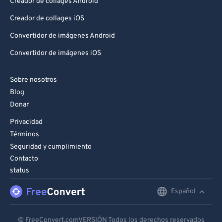
Creador de collages Android
96
96
Creador de collages iOS
97
97
Convertidor de imágenes Android
98
98
Convertidor de imágenes iOS
99
99
Sobre nosotros
Blog
Donar
Privacidad
Términos
Seguridad y cumplimiento
Contacto
status
Español
English
Deutsch
© FreeConvert.comVERSIÓN Todos los derechos reservados