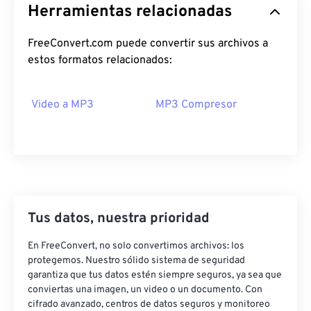
Herramientas relacionadas
17
17
17
17
17
17
17
17
18
18
18
18
18
18
18
18
FreeConvert.com puede convertir sus archivos a
19
19
19
19
19
19
19
19
estos formatos relacionados:
20
20
20
20
20
20
20
20
Video a MP3
MP3 Compresor
21
21
21
21
21
21
21
21
22
22
22
22
22
22
22
22
23
23
23
23
23
23
23
23
24
24
24
24
24
24
25
25
25
25
25
25
Tus datos, nuestra prioridad
26
26
26
26
26
26
En FreeConvert, no solo convertimos archivos: los
27
27
27
27
27
27
protegemos. Nuestro sólido sistema de seguridad
28
28
28
28
28
28
garantiza que tus datos estén siempre seguros, ya sea que
conviertas una imagen, un video o un documento. Con
29
29
29
29
29
29
cifrado avanzado, centros de datos seguros y monitoreo