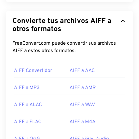
Convierte tus archivos AIFF a
otros formatos
00
00
00
00
00
00
00
00
FreeConvert.com puede convertir sus archivos
AIFF a estos otros formatos:
00
00
00
00
00
00
00
00
01
01
01
01
01
01
01
01
AIFF Convertidor
AIFF a AAC
02
02
02
02
02
02
02
02
03
03
03
03
03
03
03
03
AIFF a MP3
AIFF a AMR
04
04
04
04
04
04
04
04
AIFF a ALAC
AIFF a WAV
05
05
05
05
05
05
05
05
06
06
06
06
06
06
06
06
AIFF a FLAC
AIFF a M4A
07
07
07
07
07
07
07
07