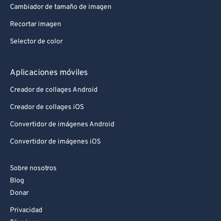
Cambiador de tamaño de imagen
88
88
Recortar imagen
89
89
Selector de color
90
90
91
91
Aplicaciones móviles
92
92
Creador de collages Android
93
93
Creador de collages iOS
94
94
Convertidor de imágenes Android
95
95
Convertidor de imágenes iOS
96
96
97
97
Sobre nosotros
Blog
98
98
Donar
99
99
Privacidad