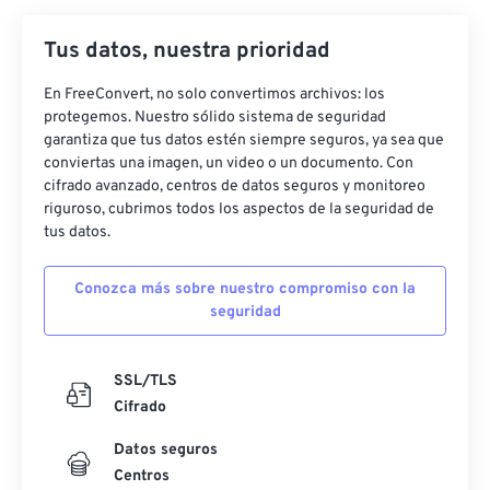
22
22
22
22
22
22
22
22
Tus datos, nuestra prioridad
23
23
23
23
23
23
23
23
En FreeConvert, no solo convertimos archivos: los
24
24
24
24
24
24
protegemos. Nuestro sólido sistema de seguridad
25
25
25
25
25
25
garantiza que tus datos estén siempre seguros, ya sea que
conviertas una imagen, un video o un documento. Con
26
26
26
26
26
26
cifrado avanzado, centros de datos seguros y monitoreo
riguroso, cubrimos todos los aspectos de la seguridad de
27
27
27
27
27
27
tus datos.
28
28
28
28
28
28
29
29
29
29
29
29
Conozca más sobre nuestro compromiso con la
seguridad
30
30
30
30
30
30
31
31
31
31
31
31
SSL/TLS
32
32
32
32
32
32
Cifrado
33
33
33
33
33
33
Datos seguros
34
34
34
34
34
34
Centros