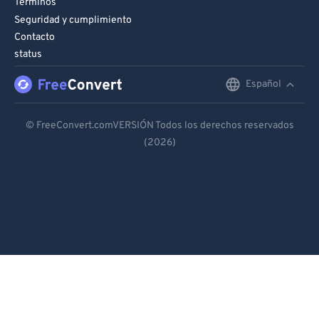
Términos
Seguridad y cumplimiento
Contacto
status
Español
English
Deutsch
© FreeConvert.comVERSIÓN Todos los derechos reservados
(2026)
Español
Français
Português
Italiano
Dutch
日本語