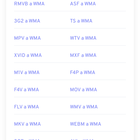
RMVB a WMA
ASF a WMA
Desarrollado por:
Microsoft
Lanzamiento inicial:
1999
3G2 a WMA
TS a WMA
Enlaces útiles:
MPV a WMA
WTV a WMA
https://en.wikipedia.org/wiki/Windows_Media_Audio
https://docs.microsoft.com/es-
XVID a WMA
MXF a WMA
es/windows/desktop/medfound/windows-media-
codecs
M1V a WMA
F4P a WMA
F4V a WMA
MOV a WMA
FLV a WMA
WMV a WMA
MKV a WMA
WEBM a WMA