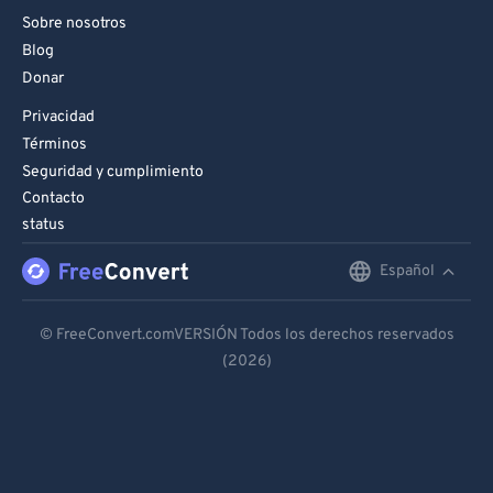
Sobre nosotros
Blog
Donar
Privacidad
Términos
Seguridad y cumplimiento
Contacto
status
Español
English
Deutsch
© FreeConvert.comVERSIÓN Todos los derechos reservados
(2026)
Español
Français
Português