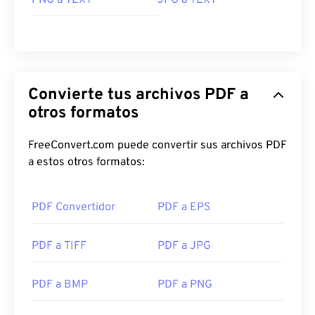
PNG a TEXT
JPG a TEXT
automáticamente al hacer clic en un enlace PDF en
línea. Recomiendo
SumatraPDF
o
MuPDF
si buscas
algo más. Ambos son gratuitos.
Desarrollado por:
ISO
Lanzamiento inicial:
15 de junio de 1993
Convierte tus archivos PDF a
otros formatos
Enlaces útiles:
https://en.wikipedia.org/wiki/Portable_Document_Form
FreeConvert.com puede convertir sus archivos PDF
https://acrobat.adobe.com/us/es/por-que-
a estos otros formatos:
adobe/sobre-adobe-pdf.html
PDF Convertidor
PDF a EPS
PDF a TIFF
PDF a JPG
PDF a BMP
PDF a PNG