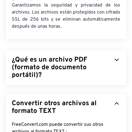
Garantizamos la seguridad y privacidad de los
archivos. Los archivos están protegidos con cifrado
SSL de 256 bits y se eliminan automáticamente
después de unas horas.
¿Qué es un archivo PDF
(formato de documento
portátil)?
El formato de documento portátil (PDF) es un
formato de archivo universal que combina
Convertir otros archivos al
características tanto de documentos de texto
como de imágenes gráficas, lo que lo convierte en
formato TEXT
uno de los tipos de archivo más utilizados en la
actualidad. La razón de su popularidad radica en
FreeConvert.com puede convertir sus otros
que conserva el formato original del documento.
archivos al formato TEXT :