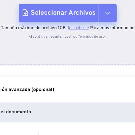
Seleccionar Archivos
Tamaño máximo de archivo 1GB.
Inscribirse
Para más información
Desde el dispositivo
Al continuar, acepta nuestros
Términos de uso
.
Desde Dropbox
Desde Google Drive
ión avanzada (opcional)
Desde OneDrive
del documento
Desde URL