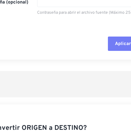
ña (opcional)
Contraseña para abrir el archivo fuente (Máximo 25
Aplicar
Restablecer todas las o
Aplicar desde el ajuste
Guardar como preestab
nvertir ORIGEN a DESTINO?