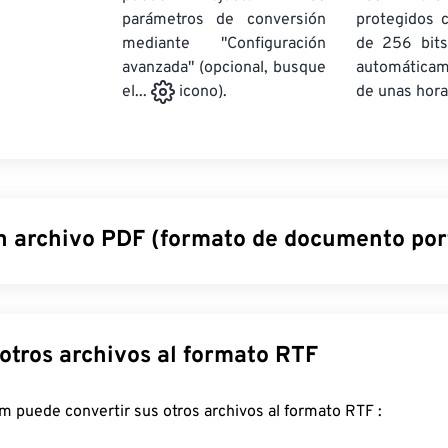
parámetros de conversión
protegidos 
mediante "Configuración
de 256 bits
avanzada" (opcional, busque
automática
de unas hora
el...
icono).
n archivo PDF (formato de documento port
documento portátil (PDF) es un formato de archivo universal q
 tanto de documentos de texto como de imágenes gráficas, lo q
ipos de archivo más utilizados en la actualidad. La razón de su 
Convertir otros archivos al formato RTF
onserva el formato original del documento. Los archivos PDF 
alquier dispositivo o sistema operativo.
FreeConvert.com puede convertir sus otros archivos al formato RTF :
ir un archivo PDF?