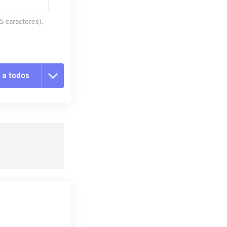
5 caracteres).
 a todos
pciones
 preestablecido
lecido