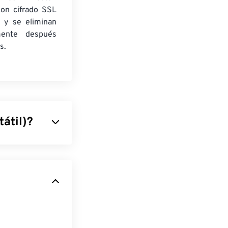
con cifrado SSL
 y se eliminan
mente después
s.
átil)?
ue combina
ue lo convierte
popularidad
siempre se ven