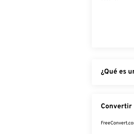
¿Qué es u
El formato de 
características
en uno de los t
radica en que c
idénticos en cu
¿Cómo abr