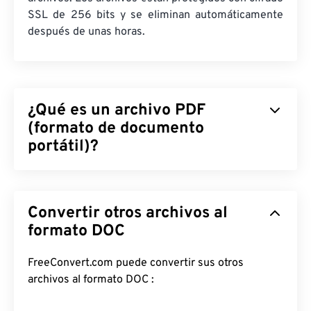
SSL de 256 bits y se eliminan automáticamente
después de unas horas.
¿Qué es un archivo PDF
(formato de documento
portátil)?
El formato de documento portátil (PDF) es un
formato de archivo universal que combina
Convertir otros archivos al
características tanto de documentos de texto
como de imágenes gráficas, lo que lo convierte en
formato DOC
uno de los tipos de archivo más utilizados en la
actualidad. La razón de su popularidad radica en
FreeConvert.com puede convertir sus otros
que conserva el formato original del documento.
archivos al formato DOC :
Los archivos PDF siempre se ven idénticos en