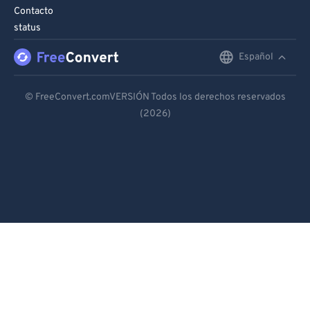
Contacto
status
Español
English
Deutsch
© FreeConvert.comVERSIÓN Todos los derechos reservados
(2026)
Español
Français
Português
Italiano
Dutch
日本語
简体中文