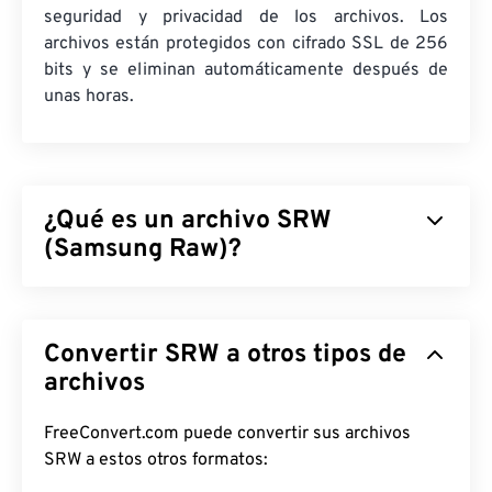
seguridad y privacidad de los archivos. Los
archivos están protegidos con cifrado SSL de 256
bits y se eliminan automáticamente después de
unas horas.
¿Qué es un archivo SRW
(Samsung Raw)?
Samsung Raw (SRW) es el formato de imagen
RAW
predeterminado que capturan las cámaras digitales
Convertir SRW a otros tipos de
Samsung. Los fotógrafos profesionales usan
archivos RAW porque pueden controlar el
archivos
procesamiento de la imagen, lo cual representa
una gran ventaja y beneficio de trabajar con el tipo
FreeConvert.com puede convertir sus archivos
de archivo SRW.
SRW a estos otros formatos: