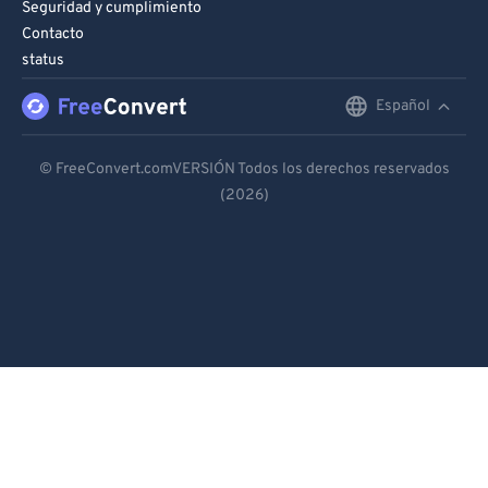
Seguridad y cumplimiento
Contacto
status
Español
English
Deutsch
© FreeConvert.comVERSIÓN Todos los derechos reservados
(2026)
Español
Français
Português
Italiano
Dutch
日本語
简体中文