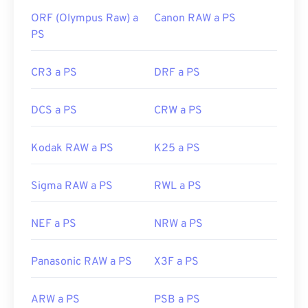
ORF (Olympus Raw) a
Canon RAW a PS
PS
CR3 a PS
DRF a PS
DCS a PS
CRW a PS
Kodak RAW a PS
K25 a PS
Sigma RAW a PS
RWL a PS
NEF a PS
NRW a PS
Panasonic RAW a PS
X3F a PS
ARW a PS
PSB a PS