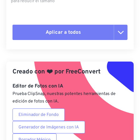
para reducir el tamaño
Aplicar a todos
Restablecer todas las opciones
Aplicar desde el ajuste preestablecido
Creado con
❤️
por
FreeConvert
Guardar como preestablecido
Editor de Fotos con IA
Prueba ClipSnap, nuestras potentes herramientas de
edición de fotos con IA.
Eliminador de Fondo
Generador de Imágenes con IA
Borrador Mágico