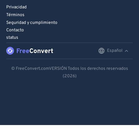
Privacidad
Términos
Seguridad y cumplimiento
Contacto
status
Español
English
Deutsch
© FreeConvert.comVERSIÓN Todos los derechos reservados
(2026)
Español
Français
Português
Italiano
Dutch