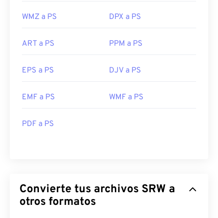
WMZ a PS
DPX a PS
ART a PS
PPM a PS
EPS a PS
DJV a PS
EMF a PS
WMF a PS
PDF a PS
Convierte tus archivos SRW a
otros formatos