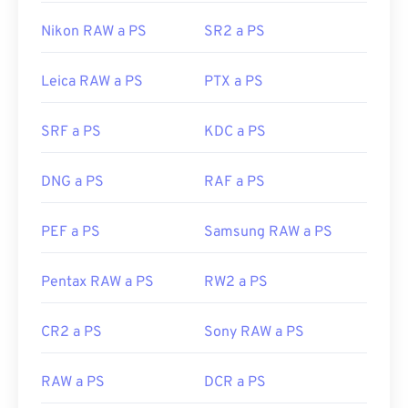
Windows.
PhotoScape X para Mac
es un visor
compatible con macOS.
Nikon RAW a PS
SR2 a PS
Desarrollado por:
Samsung
Leica RAW a PS
PTX a PS
Lanzamiento inicial:
2010
SRF a PS
KDC a PS
DNG a PS
RAF a PS
PEF a PS
Samsung RAW a PS
Pentax RAW a PS
RW2 a PS
CR2 a PS
Sony RAW a PS
RAW a PS
DCR a PS