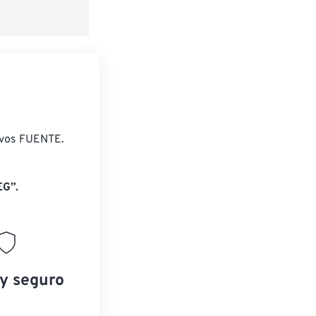
ivos FUENTE.
EG”.
 y seguro