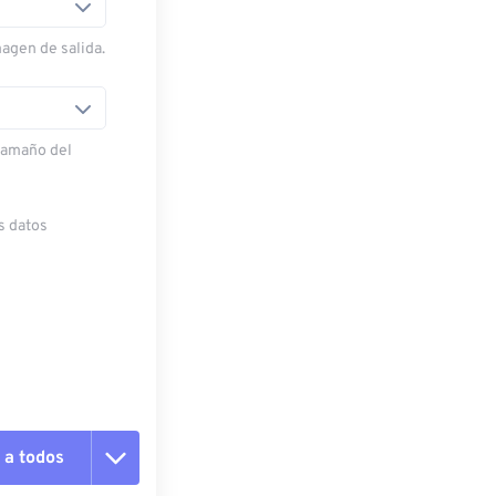
magen de salida.
 tamaño del
s datos
 a todos