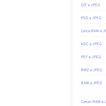
archivos JPEG. 
GIF a JPEG
o navegador web
archivo, haga c
PSD a JPEG
Los archivos 
aplicaciones d
Preview
.
Leica RAW a 
Desarrollado p
KDC a JPEG
Lanzamiento in
Enlaces útiles:
PEF a JPEG
https://en.wik
RW2 a JPEG
https://www.li
RAW a JPEG
Canon RAW a 