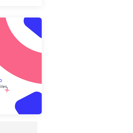
pciones
 preestablecido
lecido
iles.