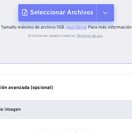
Seleccionar Archivos
Tamaño máximo de archivo 1GB.
Inscribirse
Para más información
Desde el dispositivo
Al continuar, acepta nuestros
Términos de uso
.
Desde Dropbox
Desde Google Drive
ión avanzada (opcional)
Desde OneDrive
de imagen
Desde URL