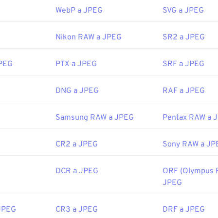
Con solo hacer doble clic en el archivo JPEG, este se abrirá en 
WebP a JPEG
SVG a JPEG
 predeterminado. Para seleccionar una aplicación específica pa
lic derecho y seleccione "Abrir con".
Nikon RAW a JPEG
SR2 a JPEG
JPEG se abren automáticamente en navegadores web populare
e Microsoft como
Microsoft Photos
y aplicaciones de Mac OS 
JPEG
PTX a JPEG
SRF a JPEG
or:
Joint Photographic Experts Group
DNG a JPEG
RAF a JPEG
icial:
18 de septiembre de 1992
Samsung RAW a JPEG
Pentax RAW a 
ipedia.org/wiki/JPEG
CR2 a JPEG
Sony RAW a JP
fewire.com/jpg-jpeg-file-4139913
DCR a JPEG
ORF (Olympus 
JPEG
JPEG
CR3 a JPEG
DRF a JPEG