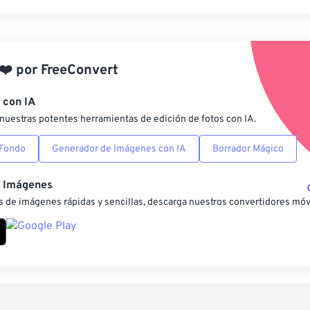
Restablecer todas las o
Aplicar desde el ajuste
❤️
por
FreeConvert
Guardar como preestab
 con IA
nuestras potentes herramientas de edición de fotos con IA.
 Fondo
Generador de Imágenes con IA
Borrador Mágico
e Imágenes
 de imágenes rápidas y sencillas, descarga nuestros convertidores móv