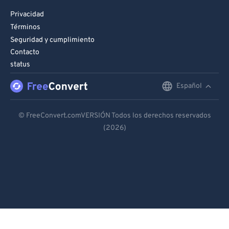
Privacidad
Términos
Seguridad y cumplimiento
Contacto
status
Español
English
Deutsch
© FreeConvert.comVERSIÓN Todos los derechos reservados
(2026)
Español
Français
Português
Italiano
Dutch