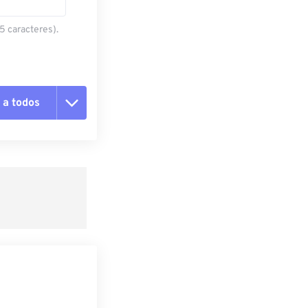
5 caracteres).
 a todos
pciones
 preestablecido
lecido