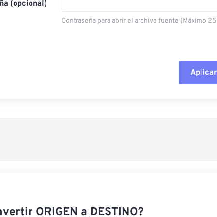
ña (opcional)
Contraseña para abrir el archivo fuente (Máximo 25
Aplicar
Restablecer todas las o
Aplicar desde el ajuste
Guardar como preestab
nvertir ORIGEN a DESTINO?