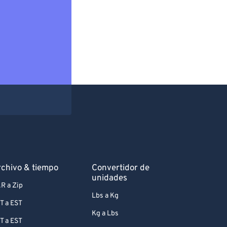
chivo & tiempo
Convertidor de
unidades
R a Zip
Lbs a Kg
T a EST
Kg a Lbs
T a EST