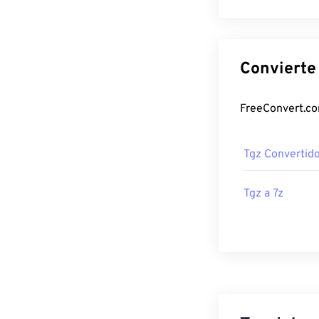
Tgz Convertid
Tgz a 7z