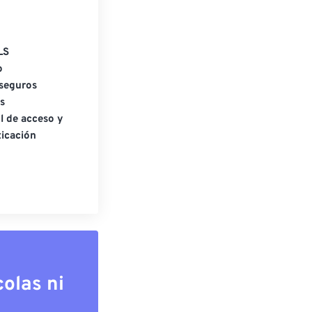
LS
o
seguros
s
l de acceso y
icación
olas ni