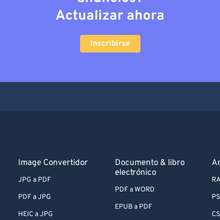
Actualizar ahora
Inscribirse
Image Convertidor
Documento & libro
Ar
electrónico
JPG a PDF
RA
PDF a WORD
PDF a JPG
PS
EPUB a PDF
HEIC a JPG
CS