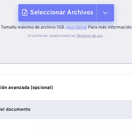
Seleccionar Archivos
Tamaño máximo de archivo 1GB.
Inscribirse
Para más información
Desde el dispositivo
Al continuar, acepta nuestros
Términos de uso
.
Desde Dropbox
Desde Google Drive
ión avanzada (opcional)
Desde OneDrive
del documento
Desde URL