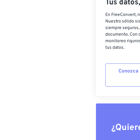
Tus datos
En FreeConvert, n
Nuestro sólido si
siempre seguros, 
documento. Con c
monitoreo riguros
tus datos.
Conozca 
¿Quier