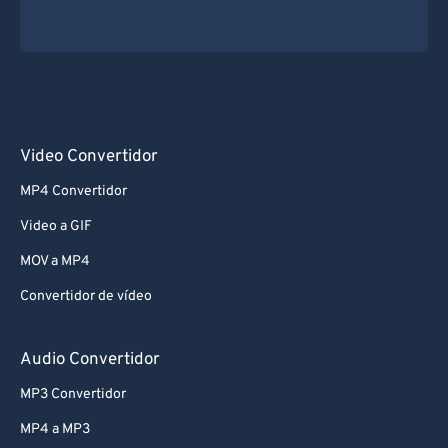
72
72
73
73
74
74
75
75
76
76
Video Convertidor
77
77
MP4 Convertidor
78
78
Video a GIF
79
79
MOV a MP4
80
80
Convertidor de vídeo
81
81
82
82
Audio Convertidor
83
83
MP3 Convertidor
84
84
MP4 a MP3