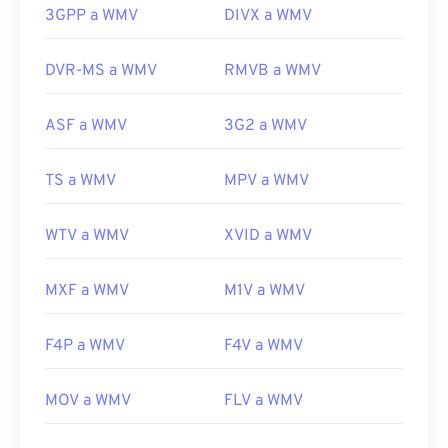
proceso de conversión puede reducir la calidad de
3GPP a WMV
DIVX a WMV
Lanzamiento inicial:
1997
la imagen. Si necesita una conversión,
HandBrake
es una herramienta gratuita y de código abierto
Enlaces útiles:
DVR-MS a WMV
RMVB a WMV
para convertir archivos WMV.
https://en.wikipedia.org/wiki/VOB
Desarrollado por:
Microsoft
ASF a WMV
3G2 a WMV
https://www.videohelp.com/dvd#tech
Lanzamiento inicial:
1999
TS a WMV
MPV a WMV
Enlaces útiles:
https://en.wikipedia.org/wiki/Windows_Media_Video
WTV a WMV
XVID a WMV
https://en.wikipedia.org/wiki/Advanced_Systems_Form
MXF a WMV
M1V a WMV
F4P a WMV
F4V a WMV
MOV a WMV
FLV a WMV