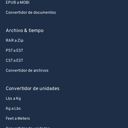
EPUB a MOBI
99
99
Convertidor de documentos
Archivo & tiempo
RAR a Zip
PST a EST
CST a EST
Convertidor de archivos
Convertidor de unidades
Lbs a Kg
Kg a Lbs
Feet a Meters