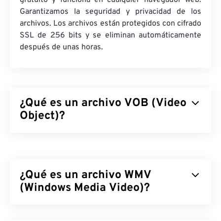
gratuito y funciona en cualquier navegador web.
Garantizamos la seguridad y privacidad de los
archivos. Los archivos están protegidos con cifrado
SSL de 256 bits y se eliminan automáticamente
después de unas horas.
¿Qué es un archivo VOB (Video
Object)?
Video Object (VOB) es un formato de archivo
contenedor para archivos de películas
en DVD
. Los
archivos de DVD comerciales con contenido
¿Qué es un archivo WMV
protegido por derechos de autor casi siempre
cuentan con protección anticopia, como el cifrado
(Windows Media Video)?
Content Scramble System (CSS),
licenciado y
mantenido por la
DVD Copy Control Association
Windows Media Video (WMV) es un formato de