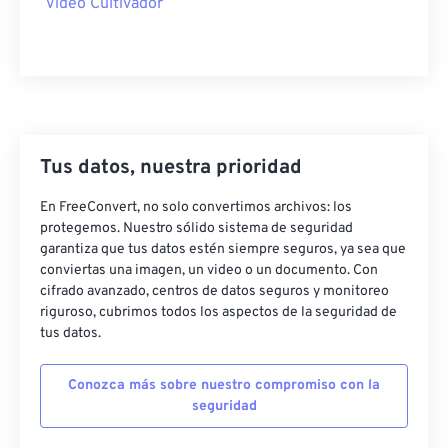
Video Cultivador
46
46
46
46
46
46
47
47
47
47
47
47
48
48
48
48
48
48
49
49
49
49
49
49
50
50
50
50
50
50
Tus datos, nuestra prioridad
51
51
51
51
51
51
En FreeConvert, no solo convertimos archivos: los
52
52
52
52
52
52
protegemos. Nuestro sólido sistema de seguridad
garantiza que tus datos estén siempre seguros, ya sea que
53
53
53
53
53
53
conviertas una imagen, un video o un documento. Con
cifrado avanzado, centros de datos seguros y monitoreo
54
54
54
54
54
54
riguroso, cubrimos todos los aspectos de la seguridad de
55
55
55
55
55
55
tus datos.
56
56
56
56
56
56
Conozca más sobre nuestro compromiso con la
57
57
57
57
57
57
seguridad
58
58
58
58
58
58