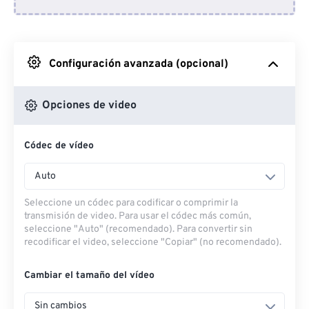
Desde Dropbox
Desde Google Drive
Configuración avanzada (opcional)
Desde OneDrive
Opciones de video
Códec de vídeo
Desde URL
Auto
Seleccione un códec para codificar o comprimir la
transmisión de video. Para usar el códec más común,
seleccione "Auto" (recomendado). Para convertir sin
recodificar el video, seleccione "Copiar" (no recomendado).
Cambiar el tamaño del vídeo
Sin cambios