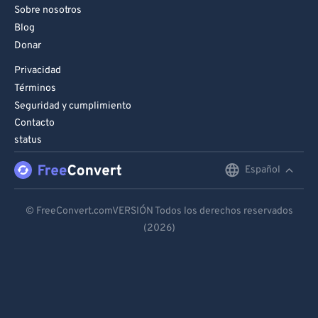
Sobre nosotros
Blog
Donar
Privacidad
Términos
Seguridad y cumplimiento
Contacto
status
Español
English
Deutsch
© FreeConvert.comVERSIÓN Todos los derechos reservados
(2026)
Español
Français
Português
Italiano