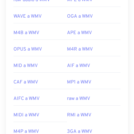
raw-audio a WMV
MP2 a WMV
WAVE a WMV
OGA a WMV
M4B a WMV
APE a WMV
OPUS a WMV
M4R a WMV
00
00
00
00
00
00
00
00
MID a WMV
AIF a WMV
00
00
00
00
00
00
00
00
CAF a WMV
MP1 a WMV
01
01
01
01
01
01
01
01
02
02
02
02
02
02
02
02
AIFC a WMV
raw a WMV
03
03
03
03
03
03
03
03
MIDI a WMV
RMI a WMV
04
04
04
04
04
04
04
04
05
05
05
05
05
05
05
05
M4P a WMV
3GA a WMV