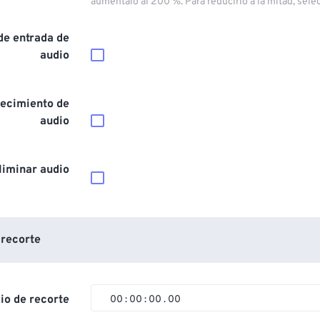
auméntalo al 200 %. Para reducirlo a la mitad, sele
de entrada de
audio
ecimiento de
audio
liminar audio
 recorte
cio de recorte
00
:
00
:
00
.
00