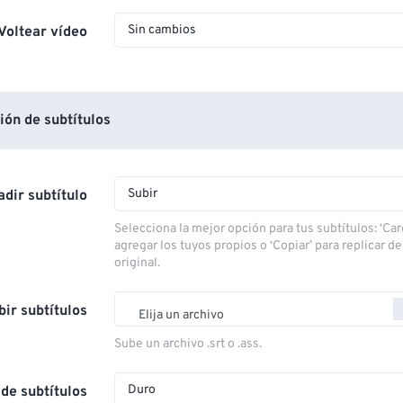
Sin cambios
Voltear vídeo
ón de subtítulos
Subir
dir subtítulo
Selecciona la mejor opción para tus subtítulos: ‘Car
agregar los tuyos propios o ‘Copiar’ para replicar d
original.
bir subtítulos
Elija un archivo
Sube un archivo .srt o .ass.
Duro
de subtítulos