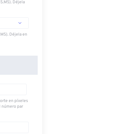
SS.MS). Déjela
.MS). Déjela en
corte en píxeles
l número par