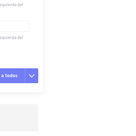
izquierda del
izquierda del
 a todos
pciones
 preestablecido
lecido