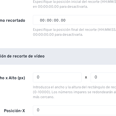
00
00
00
00
Especifique la posición inicial del recorte (HH:MM:
en 00:00:00.00 para desactivarla.
01
01
01
01
02
02
02
02
mo recortado
00
:
00
:
00
.
00
03
03
03
03
00
00
00
00
Especifique la posición final del recorte (HH:MM:SS
00:00:00.00 para desactivarla.
04
04
04
04
01
01
01
01
05
05
05
05
02
02
02
02
06
06
06
06
03
03
03
03
ión de recorte de vídeo
07
07
07
07
04
04
04
04
08
08
08
08
05
05
05
05
x
ho x Alto (px)
09
09
09
09
06
06
06
06
Introduzca el ancho y la altura del rectángulo de re
10
10
10
10
07
07
07
07
(0-10000). Los números impares se redondearán a
más cercano.
11
11
11
11
08
08
08
08
12
12
12
12
09
09
09
09
Posición-X