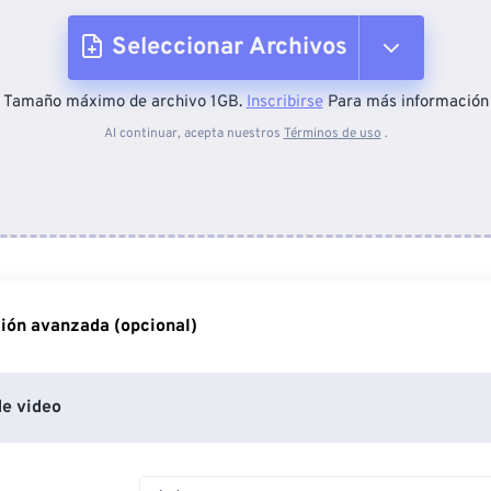
Seleccionar Archivos
Tamaño máximo de archivo 1GB.
Inscribirse
Para más información
Desde el dispositivo
Al continuar, acepta nuestros
Términos de uso
.
Desde Dropbox
Desde Google Drive
ión avanzada (opcional)
Desde OneDrive
e video
Desde URL