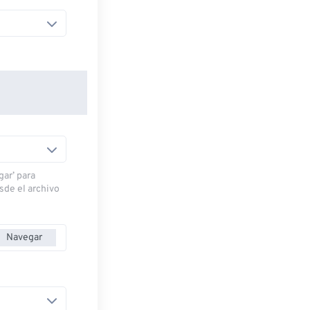
gar’ para
esde el archivo
Navegar