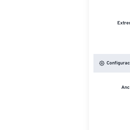
Extre
Configurac
Anc