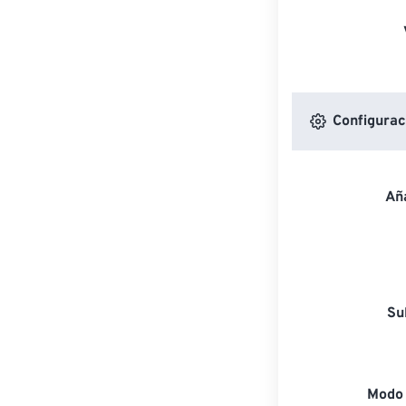
Configuraci
Aña
Su
Modo 