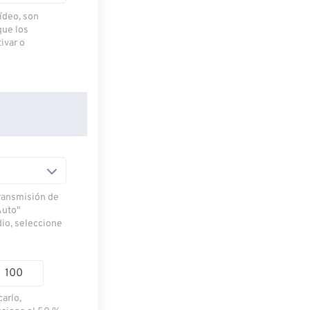
ídeo, son
que los
ivar o
transmisión de
Auto"
dio, seleccione
carlo,