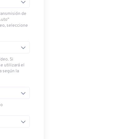
transmisión de
Auto"
deo, seleccione
deo. Si
e utilizará el
ra según la
eo