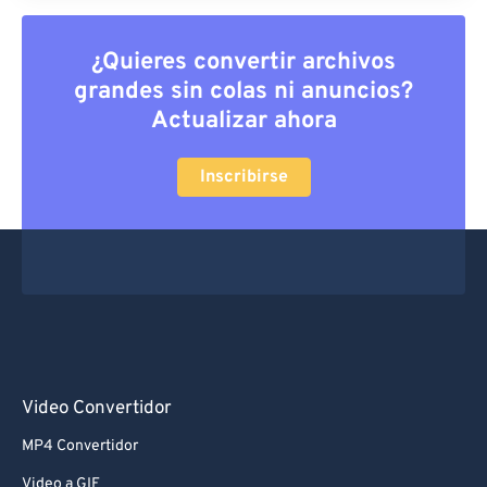
63
63
64
64
¿Quieres convertir archivos
grandes sin colas ni anuncios?
65
65
Actualizar ahora
66
66
67
67
Inscribirse
68
68
69
69
70
70
71
71
72
72
73
73
Video Convertidor
74
74
MP4 Convertidor
75
75
Video a GIF