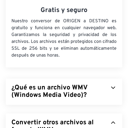
Gratis y seguro
Nuestro conversor de ORIGEN a DESTINO es
gratuito y funciona en cualquier navegador web.
Garantizamos la seguridad y privacidad de los
archivos. Los archivos están protegidos con cifrado
SSL de 256 bits y se eliminan automáticamente
después de unas horas.
¿Qué es un archivo WMV
(Windows Media Video)?
Windows Media Video (WMV) es un formato de
vídeo común y ampliamente compatible.
Convertir otros archivos al
Comprime el tamaño del archivo con un
códec
, lo