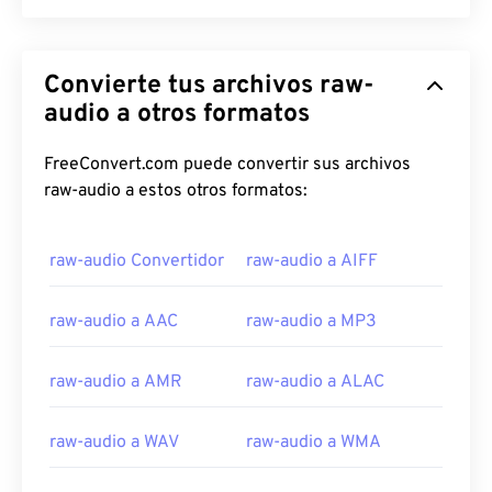
00
00
00
00
00
00
00
00
Convierte tus archivos raw-
audio a otros formatos
00
00
00
00
00
00
00
00
01
01
01
01
01
01
01
01
FreeConvert.com puede convertir sus archivos
raw-audio a estos otros formatos:
02
02
02
02
02
02
02
02
03
03
03
03
03
03
03
03
raw-audio Convertidor
raw-audio a AIFF
04
04
04
04
04
04
04
04
05
05
05
05
05
05
05
05
raw-audio a AAC
raw-audio a MP3
06
06
06
06
06
06
06
06
raw-audio a AMR
raw-audio a ALAC
07
07
07
07
07
07
07
07
08
08
08
08
08
08
08
08
raw-audio a WAV
raw-audio a WMA
09
09
09
09
09
09
09
09