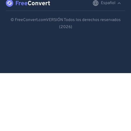
Español
English
Deutsch
© FreeConvert.comVERSIÓN Todos los derechos reservados
(2026)
Español
Français
Português
Italiano
Dutch
日本語
简体中文
繁體中文
한국어