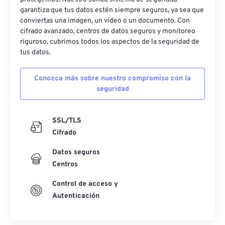
50
50
50
50
50
50
garantiza que tus datos estén siempre seguros, ya sea que
conviertas una imagen, un video o un documento. Con
51
51
51
51
51
51
cifrado avanzado, centros de datos seguros y monitoreo
riguroso, cubrimos todos los aspectos de la seguridad de
52
52
52
52
52
52
tus datos.
53
53
53
53
53
53
54
54
54
54
54
54
Conozca más sobre nuestro compromiso con la
seguridad
55
55
55
55
55
55
56
56
56
56
56
56
SSL/TLS
57
57
57
57
57
57
Cifrado
58
58
58
58
58
58
Datos seguros
59
59
59
59
59
59
Centros
60
60
Control de acceso y
Autenticación
61
61
62
62