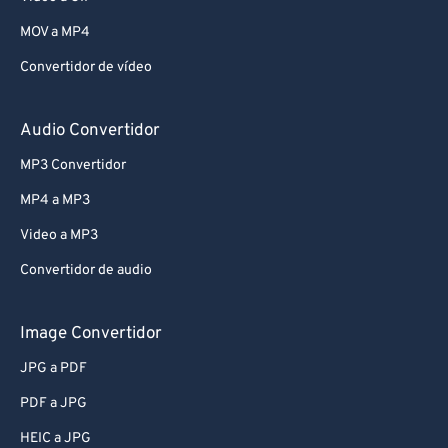
76
76
MOV a MP4
77
77
Convertidor de vídeo
78
78
79
79
Audio Convertidor
80
80
MP3 Convertidor
81
81
MP4 a MP3
82
82
Video a MP3
83
83
Convertidor de audio
84
84
85
85
Image Convertidor
86
86
JPG a PDF
87
87
PDF a JPG
88
88
HEIC a JPG