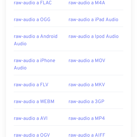
10
10
10
10
10
10
10
10
raw-audio a FLAC
raw-audio a M4A
11
11
11
11
11
11
11
11
raw-audio a OGG
raw-audio a iPad Audio
12
12
12
12
12
12
12
12
13
13
13
13
13
13
13
13
raw-audio a Android
raw-audio a Ipod Audio
14
14
14
14
14
14
14
14
Audio
15
15
15
15
15
15
15
15
raw-audio a iPhone
raw-audio a MOV
16
16
16
16
16
16
16
16
Audio
17
17
17
17
17
17
17
17
18
18
18
18
18
18
18
18
raw-audio a FLV
raw-audio a MKV
19
19
19
19
19
19
19
19
raw-audio a WEBM
raw-audio a 3GP
20
20
20
20
20
20
20
20
21
21
21
21
21
21
21
21
raw-audio a AVI
raw-audio a MP4
22
22
22
22
22
22
22
22
raw-audio a OGV
raw-audio a AIFF
23
23
23
23
23
23
23
23