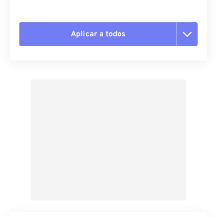
Aplicar a todos
Restablecer todas las opciones
Aplicar desde el ajuste preestablecido
Guardar como preestablecido