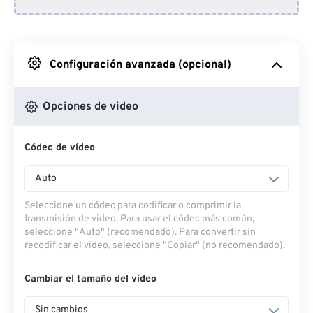
Desde Dropbox
Desde Google Drive
Configuración avanzada (opcional)
Desde OneDrive
Opciones de video
Códec de vídeo
Desde URL
Auto
Seleccione un códec para codificar o comprimir la
transmisión de video. Para usar el códec más común,
seleccione "Auto" (recomendado). Para convertir sin
recodificar el video, seleccione "Copiar" (no recomendado).
Cambiar el tamaño del vídeo
Sin cambios