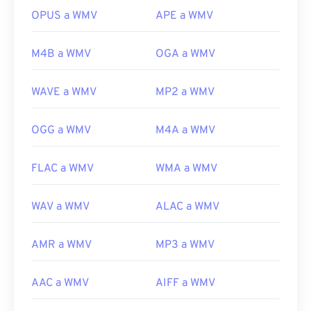
es una herramienta gratuita y de código abierto
OPUS a WMV
APE a WMV
para convertir archivos WMV.
Desarrollado por:
Microsoft
M4B a WMV
OGA a WMV
Lanzamiento inicial:
1999
WAVE a WMV
MP2 a WMV
Enlaces útiles:
https://en.wikipedia.org/wiki/Windows_Media_Video
OGG a WMV
M4A a WMV
https://en.wikipedia.org/wiki/Advanced_Systems_Form
FLAC a WMV
WMA a WMV
WAV a WMV
ALAC a WMV
AMR a WMV
MP3 a WMV
AAC a WMV
AIFF a WMV