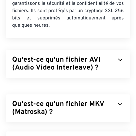
garantissons la sécurité et la confidentialité de vos
fichiers. Ils sont protégés par un cryptage SSL 256
bits et supprimés automatiquement après
quelques heures.
Qu'est-ce qu'un fichier AVI
(Audio Video Interleave) ?
Audio Video Interleave (AVI) est un conteneur
multimédia développé par Microsoft. AVI est un
descendant du
format RIFF (Resource Interchange
Qu'est-ce qu'un fichier MKV
File Format)
. Grâce à des programmes tiers, AVI
peut prendre en charge les chapitres, les légendes,
(Matroska) ?
les sous-titres, les menus, le streaming, les pièces
jointes et les conteneurs 3D.
Matroska (MKV) est un conteneur standard, libre et
open source, capable de stocker un nombre illimité