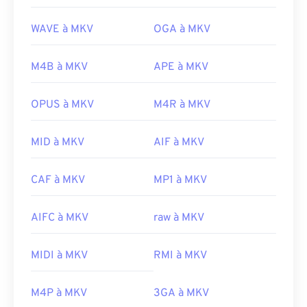
WAVE à MKV
OGA à MKV
M4B à MKV
APE à MKV
OPUS à MKV
M4R à MKV
MID à MKV
AIF à MKV
CAF à MKV
MP1 à MKV
00
00
00
00
00
00
00
00
AIFC à MKV
raw à MKV
00
00
00
00
00
00
00
00
MIDI à MKV
RMI à MKV
01
01
01
01
01
01
01
01
02
02
02
02
02
02
02
02
M4P à MKV
3GA à MKV