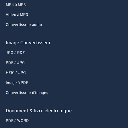
82
82
MP4 à MP3
83
83
Video à MP3
84
84
Convertisseur audio
85
85
86
86
Image Convertisseur
87
87
JPG à PDF
88
88
PDF à JPG
89
89
HEIC à JPG
90
90
Image à PDF
91
91
Convertisseur d'images
92
92
93
93
Document & livre électronique
94
94
PDF à WORD
95
95