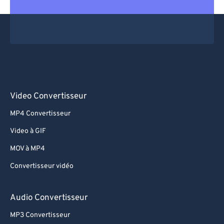
69
69
70
70
71
71
72
72
73
73
74
74
Video Convertisseur
75
75
MP4 Convertisseur
76
76
Video à GIF
77
77
MOV à MP4
78
78
Convertisseur vidéo
79
79
80
80
Audio Convertisseur
81
81
MP3 Convertisseur