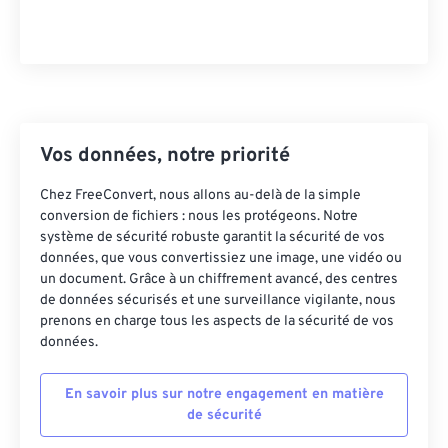
43
43
43
43
43
43
44
44
44
44
44
44
45
45
45
45
45
45
46
46
46
46
46
46
Vos données, notre priorité
47
47
47
47
47
47
48
48
48
48
48
48
Chez FreeConvert, nous allons au-delà de la simple
conversion de fichiers : nous les protégeons. Notre
49
49
49
49
49
49
système de sécurité robuste garantit la sécurité de vos
50
50
50
50
50
50
données, que vous convertissiez une image, une vidéo ou
un document. Grâce à un chiffrement avancé, des centres
51
51
51
51
51
51
de données sécurisés et une surveillance vigilante, nous
prenons en charge tous les aspects de la sécurité de vos
52
52
52
52
52
52
données.
53
53
53
53
53
53
54
54
54
54
54
54
En savoir plus sur notre engagement en matière
de sécurité
55
55
55
55
55
55