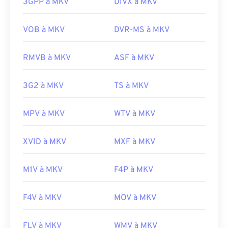
taille importante. Par conséquent, pour ouvrir un
3GPP à MKV
DIVX à MKV
fichier MKV, une autre option consiste à
télécharger les codecs appropriés, compatibles
VOB à MKV
DVR-MS à MKV
avec le lecteur multimédia sélectionné. Pour ce
faire, téléchargez le
Combined Community Codec
RMVB à MKV
ASF à MKV
Pack (CCCP)
depuis un site de confiance, tel que
Ninite
.
3G2 à MKV
TS à MKV
Développé par :
Matroska
Sortie initiale :
2002
MPV à MKV
WTV à MKV
Liens utiles:
XVID à MKV
MXF à MKV
https://en.wikipedia.org/wiki/Matroska
https://www.matroska.org/
M1V à MKV
F4P à MKV
F4V à MKV
MOV à MKV
FLV à MKV
WMV à MKV