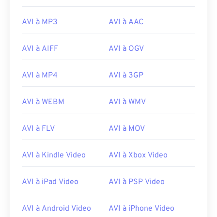
17
17
17
17
17
17
17
17
AVI à MP3
AVI à AAC
18
18
18
18
18
18
18
18
19
19
19
19
19
19
19
19
AVI à AIFF
AVI à OGV
20
20
20
20
20
20
20
20
AVI à MP4
AVI à 3GP
21
21
21
21
21
21
21
21
22
22
22
22
22
22
22
22
AVI à WEBM
AVI à WMV
23
23
23
23
23
23
23
23
AVI à FLV
AVI à MOV
24
24
24
24
24
24
25
25
25
25
25
25
AVI à Kindle Video
AVI à Xbox Video
26
26
26
26
26
26
27
27
27
27
27
27
AVI à iPad Video
AVI à PSP Video
28
28
28
28
28
28
AVI à Android Video
AVI à iPhone Video
29
29
29
29
29
29