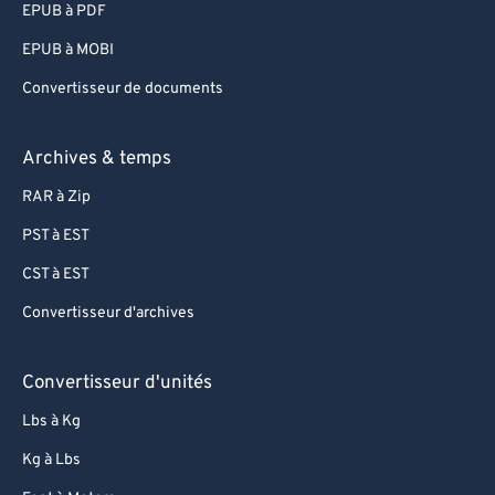
EPUB à PDF
96
96
EPUB à MOBI
97
97
Convertisseur de documents
98
98
99
99
Archives & temps
RAR à Zip
PST à EST
CST à EST
Convertisseur d'archives
Convertisseur d'unités
Lbs à Kg
Kg à Lbs