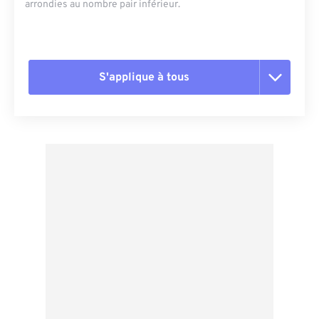
arrondies au nombre pair inférieur.
S'applique à tous
Réinitialiser toutes les options
Appliquer à partir du préréglage
Enregistrer comme préréglage