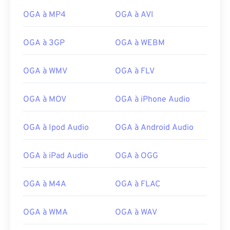
10
10
10
10
10
10
10
10
OGA à MP4
OGA à AVI
11
11
11
11
11
11
11
11
OGA à 3GP
OGA à WEBM
12
12
12
12
12
12
12
12
13
13
13
13
13
13
13
13
OGA à WMV
OGA à FLV
14
14
14
14
14
14
14
14
OGA à MOV
OGA à iPhone Audio
15
15
15
15
15
15
15
15
16
16
16
16
16
16
16
16
OGA à Ipod Audio
OGA à Android Audio
17
17
17
17
17
17
17
17
18
18
18
18
18
18
18
18
OGA à iPad Audio
OGA à OGG
19
19
19
19
19
19
19
19
OGA à M4A
OGA à FLAC
20
20
20
20
20
20
20
20
21
21
21
21
21
21
21
21
OGA à WMA
OGA à WAV
22
22
22
22
22
22
22
22