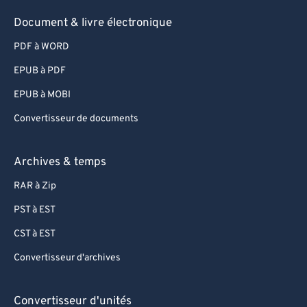
89
89
Document & livre électronique
90
90
PDF à WORD
91
91
EPUB à PDF
92
92
EPUB à MOBI
93
93
Convertisseur de documents
94
94
95
95
Archives & temps
96
96
RAR à Zip
97
97
PST à EST
98
98
CST à EST
99
99
Convertisseur d'archives
Convertisseur d'unités