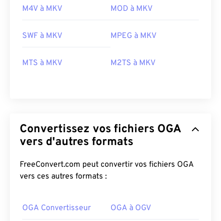
M4V à MKV
MOD à MKV
00
00
00
00
00
00
00
00
SWF à MKV
MPEG à MKV
MTS à MKV
M2TS à MKV
00
00
00
00
00
00
00
00
01
01
01
01
01
01
01
01
02
02
02
02
02
02
02
02
03
03
03
03
03
03
03
03
Convertissez vos fichiers OGA
04
04
04
04
04
04
04
04
vers d'autres formats
05
05
05
05
05
05
05
05
FreeConvert.com peut convertir vos fichiers OGA
06
06
06
06
06
06
06
06
vers ces autres formats :
07
07
07
07
07
07
07
07
08
08
08
08
08
08
08
08
OGA Convertisseur
OGA à OGV
09
09
09
09
09
09
09
09