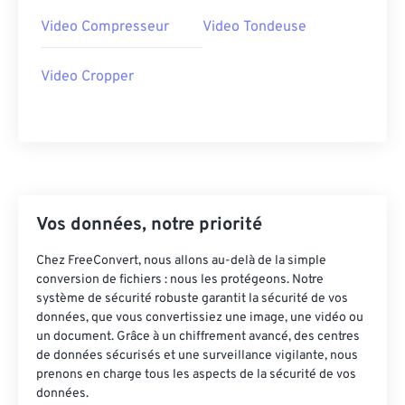
36
36
36
36
36
36
Video Compresseur
Video Tondeuse
37
37
37
37
37
37
38
38
38
38
38
38
Video Cropper
39
39
39
39
39
39
40
40
40
40
40
40
41
41
41
41
41
41
42
42
42
42
42
42
Vos données, notre priorité
43
43
43
43
43
43
44
44
44
44
44
44
Chez FreeConvert, nous allons au-delà de la simple
conversion de fichiers : nous les protégeons. Notre
45
45
45
45
45
45
système de sécurité robuste garantit la sécurité de vos
46
46
46
46
46
46
données, que vous convertissiez une image, une vidéo ou
un document. Grâce à un chiffrement avancé, des centres
47
47
47
47
47
47
de données sécurisés et une surveillance vigilante, nous
prenons en charge tous les aspects de la sécurité de vos
48
48
48
48
48
48
données.