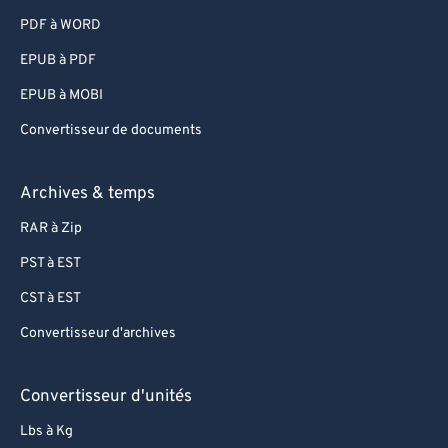
95
95
PDF à WORD
96
96
EPUB à PDF
97
97
EPUB à MOBI
98
98
Convertisseur de documents
99
99
Archives & temps
RAR à Zip
PST à EST
CST à EST
Convertisseur d'archives
Convertisseur d'unités
Lbs à Kg