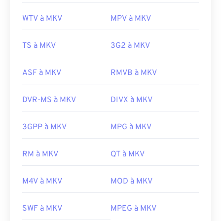
WTV à MKV
MPV à MKV
TS à MKV
3G2 à MKV
ASF à MKV
RMVB à MKV
DVR-MS à MKV
DIVX à MKV
3GPP à MKV
MPG à MKV
00
00
00
00
00
00
00
00
RM à MKV
QT à MKV
M4V à MKV
MOD à MKV
00
00
00
00
00
00
00
00
01
01
01
01
01
01
01
01
SWF à MKV
MPEG à MKV
02
02
02
02
02
02
02
02