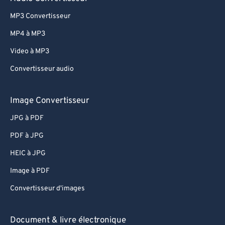
82
82
MP3 Convertisseur
83
83
MP4 à MP3
84
84
Video à MP3
85
85
Convertisseur audio
86
86
Image Convertisseur
87
87
88
88
JPG à PDF
89
89
PDF à JPG
90
90
HEIC à JPG
91
91
Image à PDF
92
92
Convertisseur d'images
93
93
Document & livre électronique
94
94