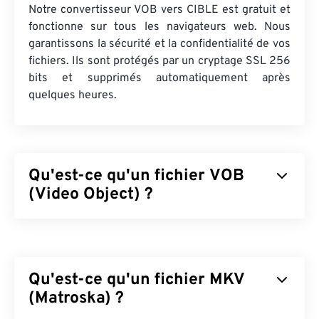
Notre convertisseur VOB vers CIBLE est gratuit et
fonctionne sur tous les navigateurs web. Nous
garantissons la sécurité et la confidentialité de vos
fichiers. Ils sont protégés par un cryptage SSL 256
bits et supprimés automatiquement après
quelques heures.
Qu'est-ce qu'un fichier VOB
(Video Object) ?
Video Object (VOB) est un format de fichier
conteneur pour les films
DVD
. Les fichiers DVD
commerciaux contenant du contenu protégé par le
Qu'est-ce qu'un fichier MKV
droit d'auteur bénéficient presque toujours d'une
protection contre la copie, comme le cryptage
(Matroska) ?
CSS
(Content Scramble System),
sous licence et géré