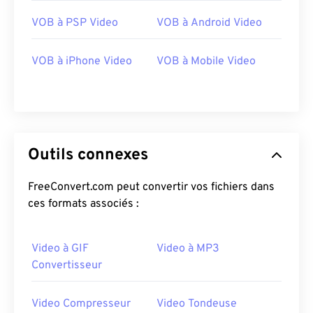
29
29
29
29
29
29
VOB à PSP Video
VOB à Android Video
30
30
30
30
30
30
VOB à iPhone Video
VOB à Mobile Video
31
31
31
31
31
31
32
32
32
32
32
32
33
33
33
33
33
33
34
34
34
34
34
34
Outils connexes
35
35
35
35
35
35
36
36
36
36
36
36
FreeConvert.com peut convertir vos fichiers dans
ces formats associés :
37
37
37
37
37
37
38
38
38
38
38
38
Video à GIF
Video à MP3
39
39
39
39
39
39
Convertisseur
40
40
40
40
40
40
41
41
41
41
41
41
Video Compresseur
Video Tondeuse