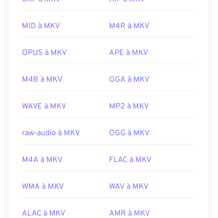
De plus, le format MKV n'utilise pas de codecs pour
Développé par :
DVD Forum
compresser les fichiers, ce qui peut entraîner une
Sortie initiale :
1997
taille importante. Par conséquent, pour ouvrir un
MID à MKV
M4R à MKV
fichier MKV, une autre option consiste à
Liens utiles:
télécharger les codecs appropriés, compatibles
OPUS à MKV
APE à MKV
https://en.wikipedia.org/wiki/VOB
avec le lecteur multimédia sélectionné. Pour ce
https://www.videohelp.com/dvd#tech
faire, téléchargez le
Combined Community Codec
M4B à MKV
OGA à MKV
Pack (CCCP)
depuis un site de confiance, tel que
Ninite
.
WAVE à MKV
MP2 à MKV
Développé par :
Matroska
Sortie initiale :
2002
raw-audio à MKV
OGG à MKV
Liens utiles:
M4A à MKV
FLAC à MKV
https://en.wikipedia.org/wiki/Matroska
https://www.matroska.org/
WMA à MKV
WAV à MKV
ALAC à MKV
AMR à MKV