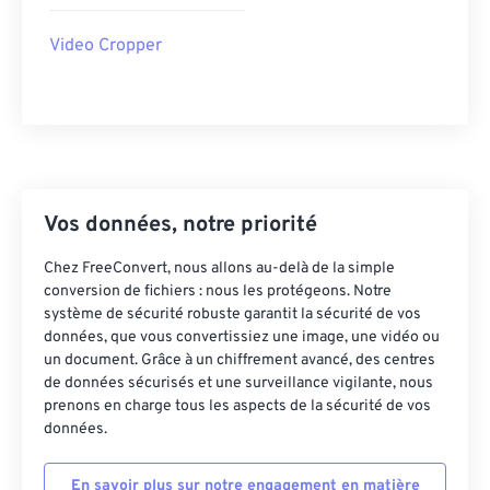
42
42
42
42
42
42
Video Cropper
43
43
43
43
43
43
44
44
44
44
44
44
45
45
45
45
45
45
46
46
46
46
46
46
47
47
47
47
47
47
Vos données, notre priorité
48
48
48
48
48
48
Chez FreeConvert, nous allons au-delà de la simple
49
49
49
49
49
49
conversion de fichiers : nous les protégeons. Notre
50
50
50
50
50
50
système de sécurité robuste garantit la sécurité de vos
données, que vous convertissiez une image, une vidéo ou
51
51
51
51
51
51
un document. Grâce à un chiffrement avancé, des centres
de données sécurisés et une surveillance vigilante, nous
52
52
52
52
52
52
prenons en charge tous les aspects de la sécurité de vos
53
53
53
53
53
53
données.
54
54
54
54
54
54
En savoir plus sur notre engagement en matière