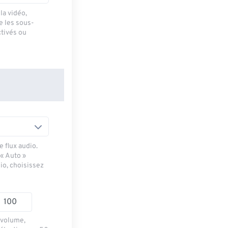
la vidéo,
e les sous-
ctivés ou
 flux audio.
 « Auto »
io, choisissez
e volume,