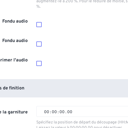
augmentez-le à 200 %. Pour le réduire de moitié, 
%.
Fondu audio
Fondu audio
rimer l'audio
de finition
 la garniture
00
:
00
:
00
.
00
00
00
00
00
Spécifiez la position de départ du découpage (HH:
Laissez la valeur à 00:00:00.00 pour désactiver.