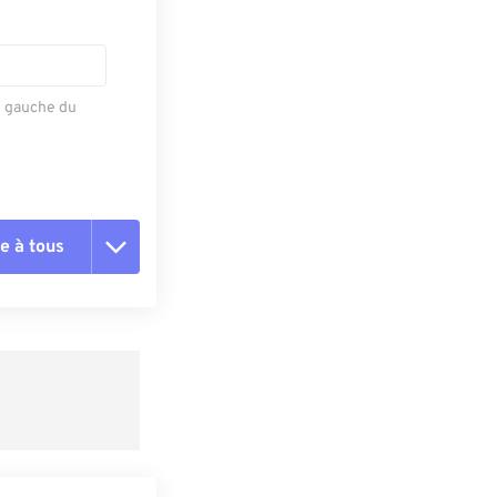
e gauche du
e à tous
es les options
r du préréglage
e préréglage