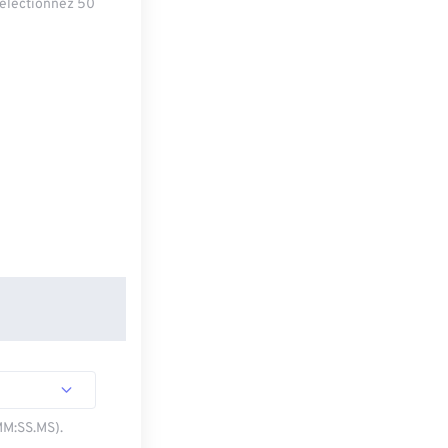
sélectionnez 50
MM:SS.MS).