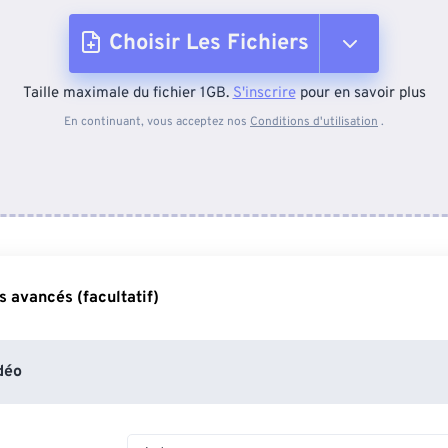
Choisir Les Fichiers
Taille maximale du fichier 1GB.
S'inscrire
pour en savoir plus
Depuis l'appareil
En continuant, vous acceptez nos
Conditions d'utilisation
.
Depuis Dropbox
Depuis Google Drive
 avancés (facultatif)
Depuis OneDrive
déo
Depuis l'URL