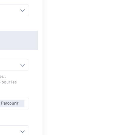
es :
» pour les
Parcourir