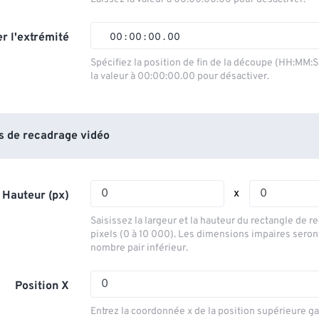
01
01
01
01
02
02
02
02
r l'extrémité
00
:
00
:
00
.
00
03
03
03
03
00
00
00
00
Spécifiez la position de fin de la découpe (HH:MM:
la valeur à 00:00:00.00 pour désactiver.
04
04
04
04
01
01
01
01
05
05
05
05
02
02
02
02
06
06
06
06
03
03
03
03
 de recadrage vidéo
07
07
07
07
04
04
04
04
08
08
08
08
05
05
05
05
x
 Hauteur (px)
09
09
09
09
06
06
06
06
Saisissez la largeur et la hauteur du rectangle de 
10
10
10
10
07
07
07
07
pixels (0 à 10 000). Les dimensions impaires seron
nombre pair inférieur.
11
11
11
11
08
08
08
08
12
12
12
12
09
09
09
09
Position X
13
13
13
13
10
10
10
10
Entrez la coordonnée x de la position supérieure g