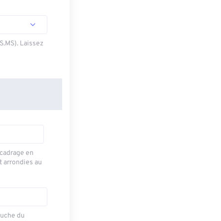
SS.MS). Laissez
recadrage en
t arrondies au
auche du