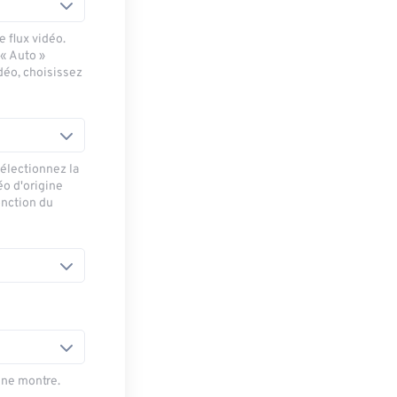
 flux vidéo.
 « Auto »
déo, choisissez
sélectionnez la
éo d'origine
onction du
une montre.