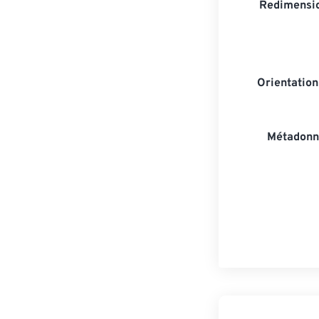
Redimensio
Orientatio
Métadonn