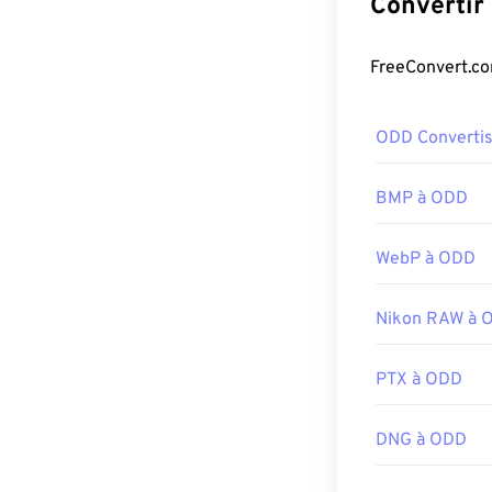
format DCR est
Comment o
DCR s'ouvre fa
ODD Converti
toujours dispon
modernes pour 
BMP à ODD
XnView MP
est 
plateformes. Ét
WebP à ODD
courants. Cepen
DCR vers JPG
)
Nikon RAW à 
Développé par 
Sortie initiale :
PTX à ODD
DNG à ODD