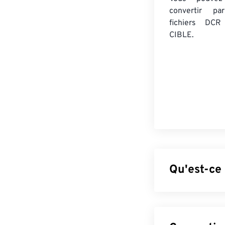
convertir 
fichiers DCR
CIBLE.
Qu'est-ce
Le Kodak RAW (
1990, il faisait
accompagné d'un