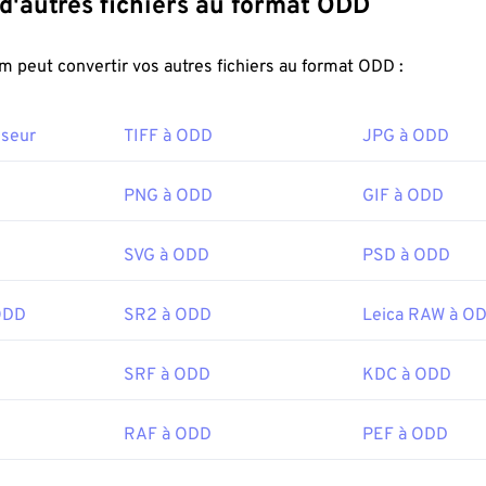
Convertir d'autres fichiers au format ODD
 toujours pris en charge par de nombreux appareils photo Koda
uvrir un fichier DCR ?
FreeConvert.com peut convertir vos autres fichiers au format ODD :
cilement avec
Kodak Photodesk,
l'ancien logiciel de Kodak. Bien
sseur
TIFF à ODD
JPG à ODD
ible, il est important de noter que Kodak a abandonné ce logici
ouvrir DCR incluent
Adobe Photoshop, Lightroom
et
Adobe P
PNG à ODD
GIF à ODD
une alternative gratuite pour ouvrir un fichier DCR, compatible
ant un fichier bitmap brut, il se convertit facilement vers des 
SVG à ODD
PSD à ODD
dant, dans la plupart des cas, il est simplement converti au f
.
ODD
SR2 à ODD
Leica RAW à O
:
Kodak
1991
SRF à ODD
KDC à ODD
RAF à ODD
PEF à ODD