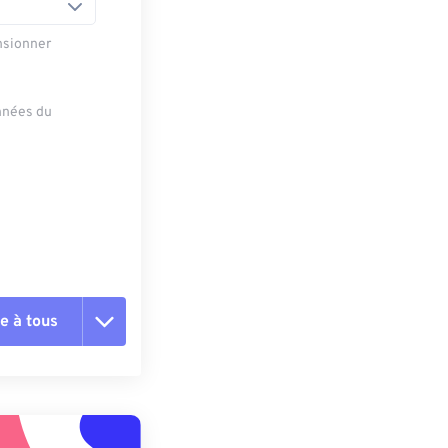
nsionner
onnées du
e à tous
es les options
r du préréglage