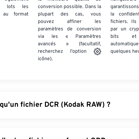
par lots
les
conversion possible. Dans la
garantissons
au format
plupart des cas, vous
la confiden
pouvez affiner les
fichiers. Il
paramètres de conversion
par un cry
via les « Paramètres
bits et
avancés » (facultatif,
automatiq
quelques he
recherchez l'option
icône).
 qu'un fichier DCR (Kodak RAW) ?
DCR) était le premier format d'image brute de Kodak. Lancé d
 partie de la série d'appareils photo
Kodak Digital Camera Syste
 logiciel spécialisé. Bien que Kodak ait abandonné la série D