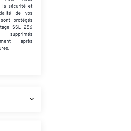
 la sécurité et
tialité de vos
s sont protégés
ptage SSL 256
 supprimés
uement après
ures.
ans les années
m (DCS)
et était
CS en 2005, le