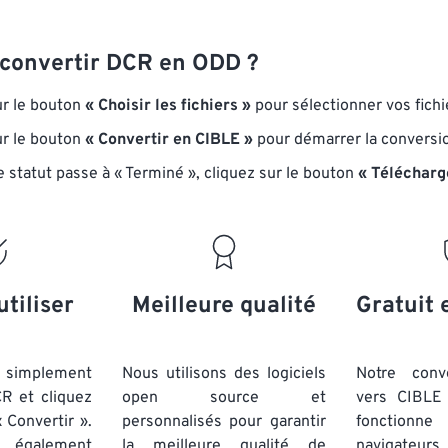
onvertir DCR en ODD ?
ur le bouton
« Choisir les fichiers »
pour sélectionner vos fich
ur le bouton
« Convertir en CIBLE »
pour démarrer la conversi
e statut passe à « Terminé », cliquez sur le bouton
« Télécharg
utiliser
Meilleure qualité
Gratuit 
simplement
Nous utilisons des logiciels
Notre conv
CR et cliquez
open source et
vers CIBLE 
 Convertir ».
personnalisés pour garantir
fonctionne
 également
la meilleure qualité de
navigateu