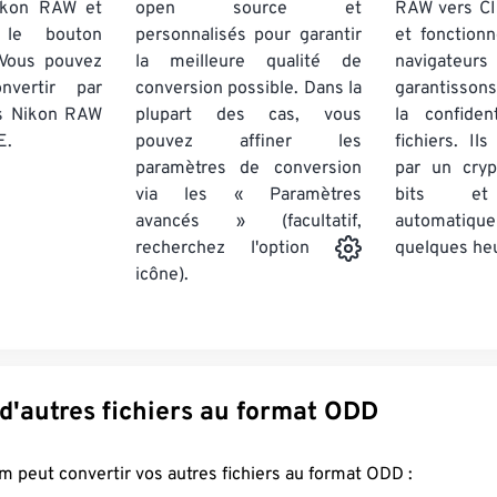
Nikon RAW et
open source et
RAW vers CI
 le bouton
personnalisés pour garantir
et fonction
 Vous pouvez
la meilleure qualité de
navigateu
nvertir par
conversion possible. Dans la
garantissons
rs Nikon RAW
plupart des cas, vous
la confiden
E.
pouvez affiner les
fichiers. Il
paramètres de conversion
par un cry
via les « Paramètres
bits et
avancés » (facultatif,
automatiq
quelques he
recherchez l'option
icône).
Convertir d'autres fichiers au format ODD
FreeConvert.com peut convertir vos autres fichiers au format ODD :