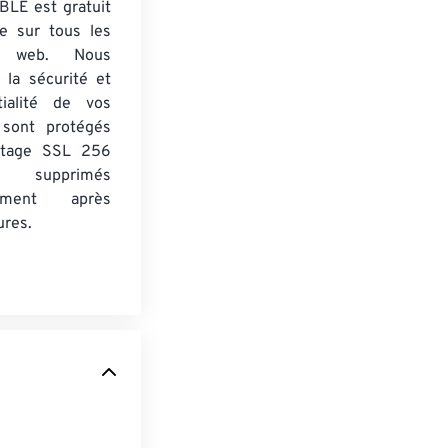
BLE est gratuit
ne sur tous les
rs web. Nous
 la sécurité et
tialité de vos
s sont protégés
ptage SSL 256
 supprimés
uement après
ures.