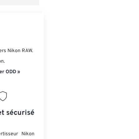
iers Nikon RAW.
on.
er ODD »
et sécurisé
rtisseur Nikon