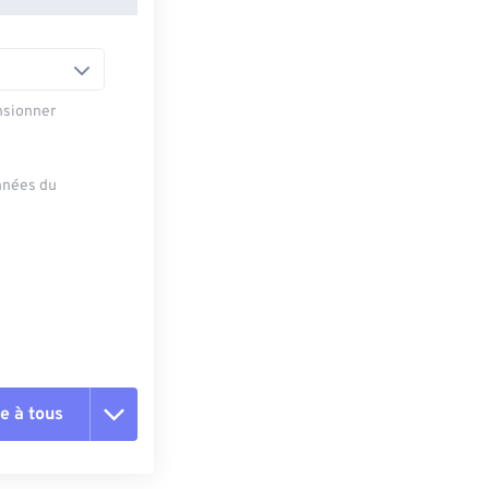
nsionner
onnées du
e à tous
es les options