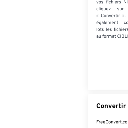
vos fichiers 
cliquez sur
« Convertir ».
également co
lots
les fichie
au format CIBL