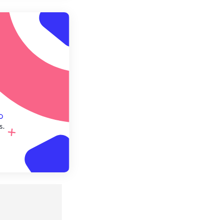
r du préréglage
e préréglage
s.