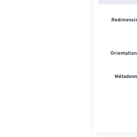
Redimensio
Orientatio
Métadonn