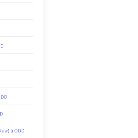
DD
ODD
DD
Raw) à ODD