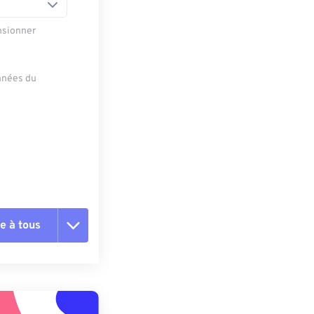
nsionner
onnées du
e à tous
es les options
r du préréglage