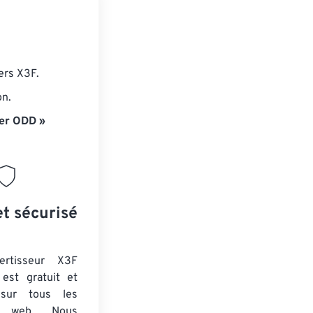
ers X3F.
on.
er ODD »
et sécurisé
ertisseur X3F
est gratuit et
 sur tous les
rs web. Nous