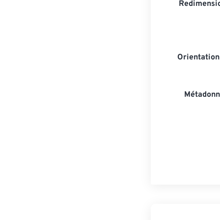
Redimensio
Orientatio
Métadonn