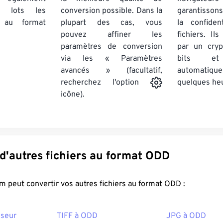
par lots
les
conversion possible. Dans la
garantissons
au format
plupart des cas, vous
la confiden
pouvez affiner les
fichiers. Il
paramètres de conversion
par un cry
via les « Paramètres
bits et
avancés » (facultatif,
automatiq
quelques he
recherchez l'option
icône).
Convertir d'autres fichiers au format ODD
FreeConvert.com peut convertir vos autres fichiers au format ODD :
sseur
TIFF à ODD
JPG à ODD