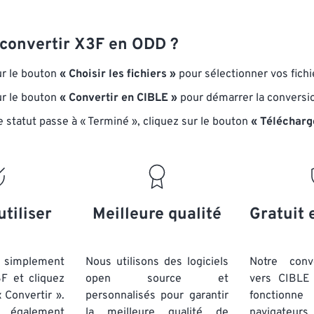
onvertir X3F en ODD ?
ur le bouton
« Choisir les fichiers »
pour sélectionner vos fichi
ur le bouton
« Convertir en CIBLE »
pour démarrer la conversi
e statut passe à « Terminé », cliquez sur le bouton
« Télécharg
utiliser
Meilleure qualité
Gratuit 
simplement
Nous utilisons des logiciels
Notre conv
3F et cliquez
open source et
vers CIBLE 
 Convertir ».
personnalisés pour garantir
fonctionne
 également
la meilleure qualité de
navigateu