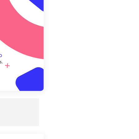
e préréglage
s.