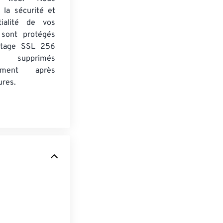
 la sécurité et
tialité de vos
s sont protégés
ptage SSL 256
 supprimés
uement après
ures.