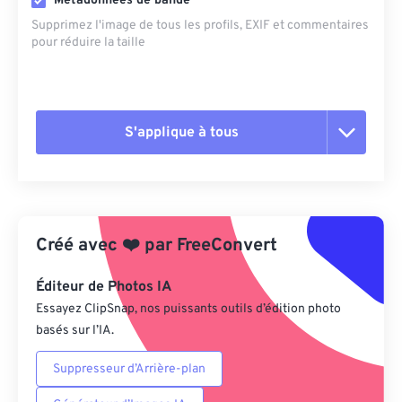
Métadonnées de bande
Supprimez l'image de tous les profils, EXIF ​​et commentaires
pour réduire la taille
S'applique à tous
Réinitialiser toutes les options
Appliquer à partir du préréglage
Créé avec
❤️
par
FreeConvert
Enregistrer comme préréglage
Éditeur de Photos IA
Essayez ClipSnap, nos puissants outils d’édition photo
basés sur l’IA.
Suppresseur d’Arrière-plan