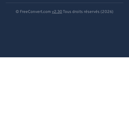
Deutsch
© FreeConvert.com
v2.30
Tous droits réservés (2026)
Español
Français
Português
Italiano
Dutch
日本語
简体中文
繁體中文
한국어
Svenska