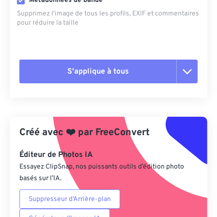
Métadonnées de bande
Supprimez l'image de tous les profils, EXIF ​​et commentaires
pour réduire la taille
S'applique à tous
Réinitialiser toutes les options
Appliquer à partir du préréglage
Créé avec
❤️
par
FreeConvert
Enregistrer comme préréglage
Éditeur de Photos IA
Essayez ClipSnap, nos puissants outils d’édition photo
basés sur l’IA.
Suppresseur d’Arrière-plan