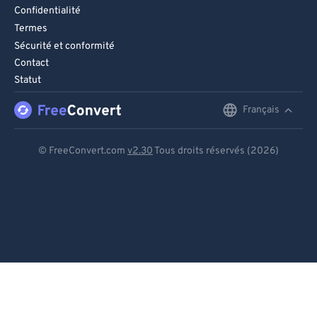
Confidentialité
Termes
Sécurité et conformité
Contact
Statut
Français
English
Deutsch
© FreeConvert.com
v2.30
Tous droits réservés (2026)
Español
Français
Português
Italiano
Dutch
日本語