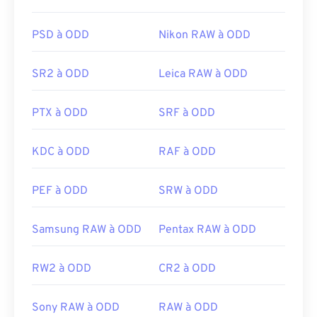
Photoshop
et
Creative Cloud
. Une alternative aux
produits Adobe est
XnView MP
.
PSD à ODD
Nikon RAW à ODD
SR2 à ODD
Leica RAW à ODD
Le format DNG est souvent converti en JPEG (
DNG to JPG COnverter
) et autres formats d'image
PTX à ODD
SRF à ODD
modifiables. Plusieurs logiciels permettent de
convertir le format DNG, notamment les produits
Adobe mentionnés précédemment. Sous Windows,
KDC à ODD
RAF à ODD
utilisez
Zoner Photo Studio
,
HDR Darkroom
et
FastStone Image Viewer
. Sous Linux/Unix,
PEF à ODD
SRW à ODD
essayez
darktable
.
Samsung RAW à ODD
Pentax RAW à ODD
Développé par :
Adobe Inc.
RW2 à ODD
CR2 à ODD
Sortie initiale :
27 septembre 2004
Liens utiles:
Sony RAW à ODD
RAW à ODD