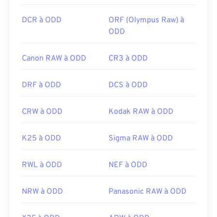
https://en.wikipedia.org/wiki/Digital_Negative
DCR à ODD
ORF (Olympus Raw) à
ODD
Canon RAW à ODD
CR3 à ODD
DRF à ODD
DCS à ODD
CRW à ODD
Kodak RAW à ODD
K25 à ODD
Sigma RAW à ODD
RWL à ODD
NEF à ODD
NRW à ODD
Panasonic RAW à ODD