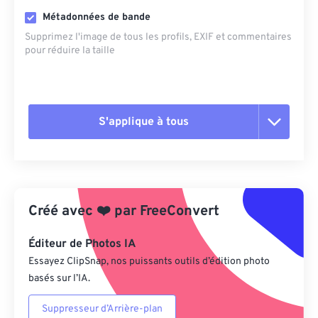
Métadonnées de bande
Supprimez l'image de tous les profils, EXIF ​​et commentaires
pour réduire la taille
S'applique à tous
Réinitialiser toutes les options
Appliquer à partir du préréglage
Créé avec
❤️
par
FreeConvert
Enregistrer comme préréglage
Éditeur de Photos IA
Essayez ClipSnap, nos puissants outils d’édition photo
basés sur l’IA.
Suppresseur d’Arrière-plan