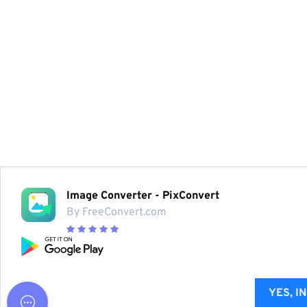
Image Converter - PixConvert
By FreeConvert.com
YES, I