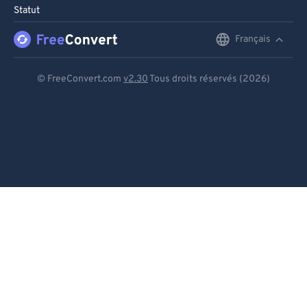
Statut
Français
English
Deutsch
© FreeConvert.com
v2.30
Tous droits réservés (2026)
Español
Français
Português
Italiano
Dutch
日本語
简体中文
繁體中文