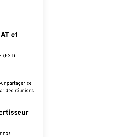
CAT et
 (EST).
pour partager ce
ier des réunions
ertisseur
r nos