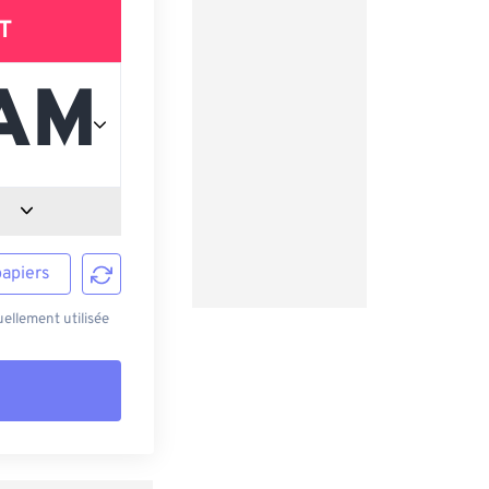
T
papiers
ellement utilisée