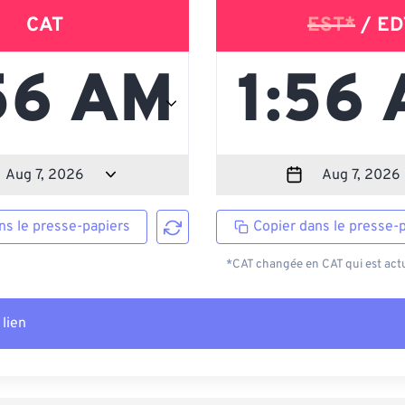
CAT
EST*
/ ED
ns le presse-papiers
Copier dans le presse-
*CAT changée en CAT qui est actu
 lien