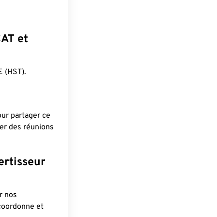
CAT et
 (HST).
pour partager ce
ier des réunions
ertisseur
r nos
 coordonne et