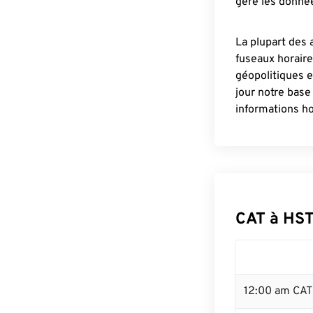
gère les donnée
La plupart des 
fuseaux horair
géopolitiques 
jour notre base
informations ho
CAT à HST
12:00 am CAT 