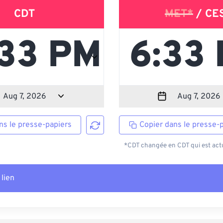
CDT
MET*
/ CE
ns le presse-papiers
Copier dans le presse-
*CDT changée en CDT qui est actu
 lien