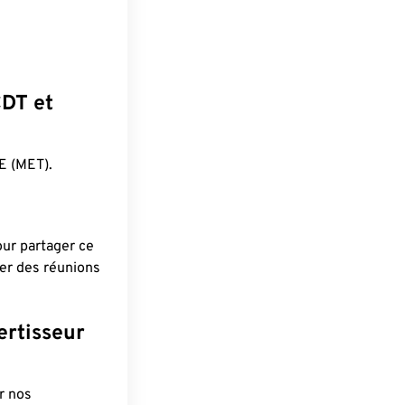
CDT et
E (MET).
pour partager ce
ier des réunions
ertisseur
r nos