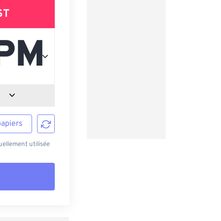
ST
papiers
ellement utilisée