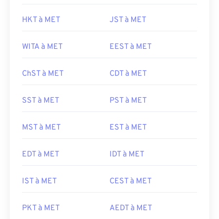
HKT à MET
JST à MET
WITA à MET
EEST à MET
ChST à MET
CDT à MET
SST à MET
PST à MET
MST à MET
EST à MET
EDT à MET
IDT à MET
IST à MET
CEST à MET
PKT à MET
AEDT à MET