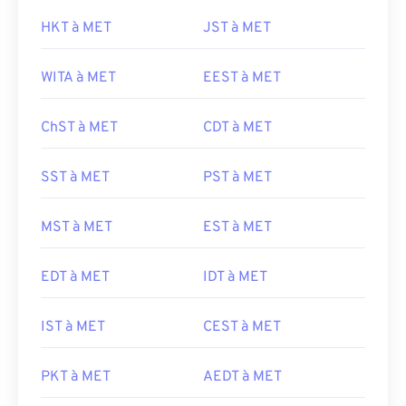
HKT à MET
JST à MET
WITA à MET
EEST à MET
ChST à MET
CDT à MET
SST à MET
PST à MET
MST à MET
EST à MET
EDT à MET
IDT à MET
IST à MET
CEST à MET
PKT à MET
AEDT à MET