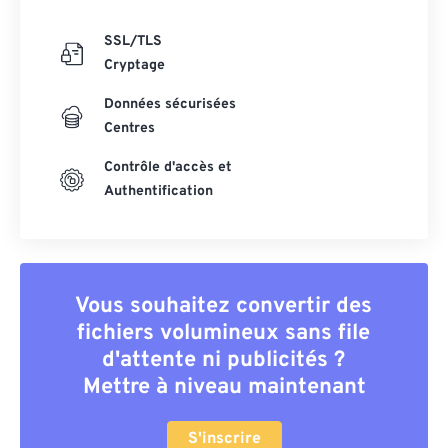
SSL/TLS
Cryptage
Données sécurisées
Centres
Contrôle d'accès et
Authentification
Vous souhaitez convertir des
fichiers volumineux sans file
d'attente ni publicités ?
Mettre à niveau maintenant
S'inscrire