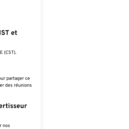
HST et
 (CST).
pour partager ce
ier des réunions
ertisseur
r nos