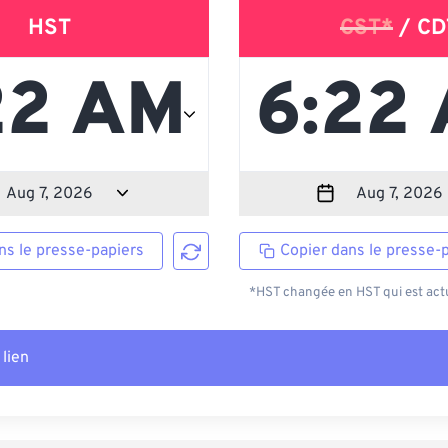
HST
CST*
/ CD
ns le presse-papiers
Copier dans le presse-
*HST changée en HST qui est actu
 lien