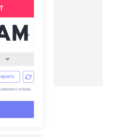
T
papiers
ellement utilisée