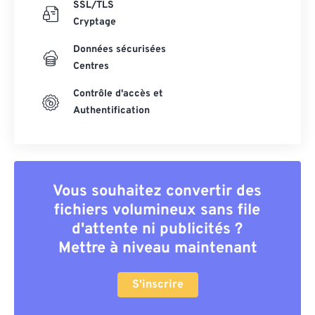
SSL/TLS
Cryptage
Données sécurisées
Centres
Contrôle d'accès et
Authentification
Vous souhaitez convertir des
fichiers volumineux sans file
d'attente ni publicités ?
Mettre à niveau maintenant
S'inscrire