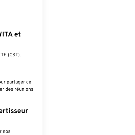
WITA et
TE (CST).
pour partager ce
ier des réunions
ertisseur
r nos