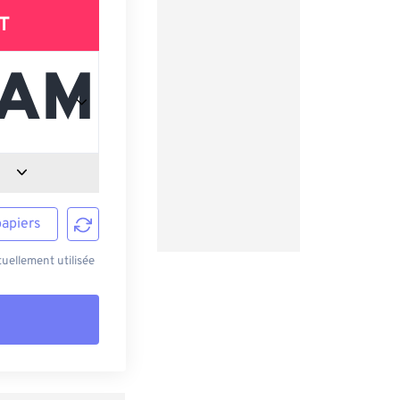
T
papiers
uellement utilisée