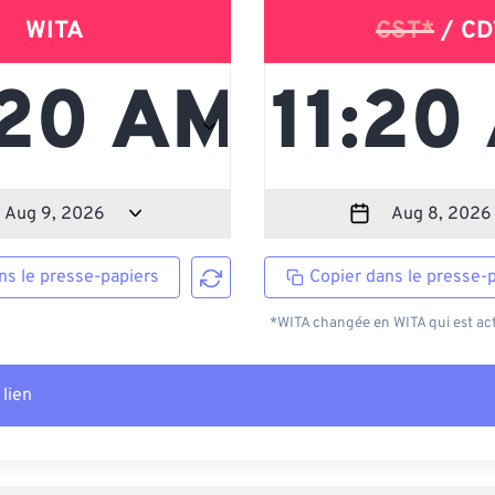
WITA
CST*
/ CD
ns le presse-papiers
Copier dans le presse-
*WITA changée en WITA qui est act
 lien