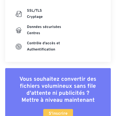
SSL/TLS
Cryptage
Données sécurisées
Centres
Contrôle d'accès et
Authentification
Vous souhaitez convertir des
fichiers volumineux sans file
d'attente ni publicités ?
Mettre à niveau maintenant
S'inscrire