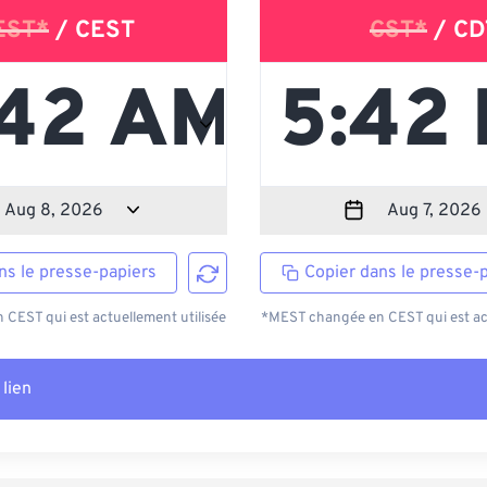
EST*
/ CEST
CST*
/ CD
ns le presse-papiers
Copier dans le presse-
CEST qui est actuellement utilisée
*MEST changée en CEST qui est act
 lien