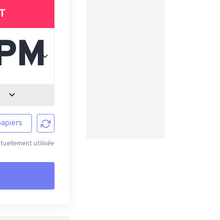
T
papiers
uellement utilisée