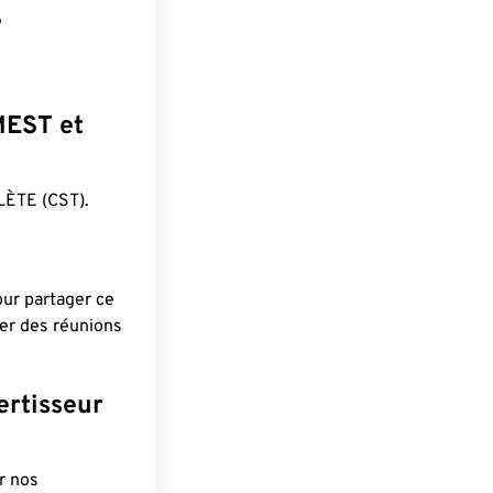
?
 MEST et
ÈTE (CST).
pour partager ce
ier des réunions
ertisseur
r nos