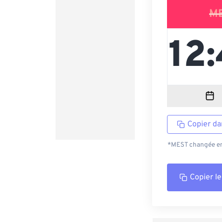
M
Copier da
*MEST changée en 
Copier le