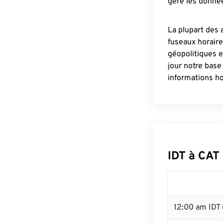
gère les donnée
La plupart des 
fuseaux horair
géopolitiques 
jour notre base
informations ho
IDT à CAT
12:00 am IDT 