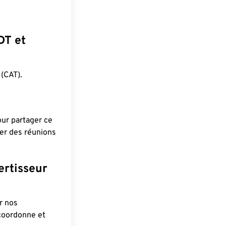
DT et
(CAT).
pour partager ce
ier des réunions
ertisseur
r nos
 coordonne et