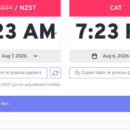
ZDT*
/ NZST
CAT
ns le presse-papiers
Copier dans le presse-
NZST qui est actuellement utilisée
 lien