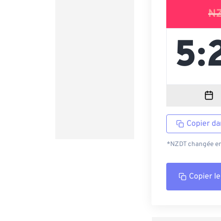
N
Copier da
*NZDT changée en 
Copier le