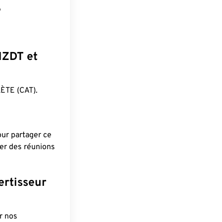
?
 NZDT et
ÈTE (CAT).
pour partager ce
ier des réunions
ertisseur
r nos