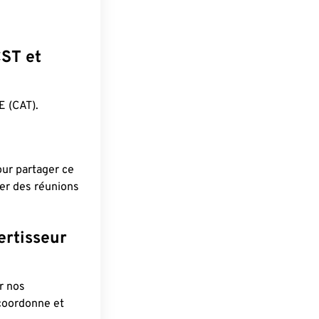
CST et
 (CAT).
pour partager ce
ier des réunions
ertisseur
r nos
 coordonne et