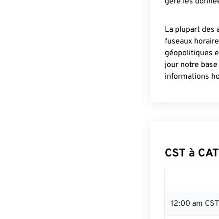
gère les donnée
La plupart des 
fuseaux horair
géopolitiques 
jour notre base
informations ho
CST à CAT
12:00 am CST 