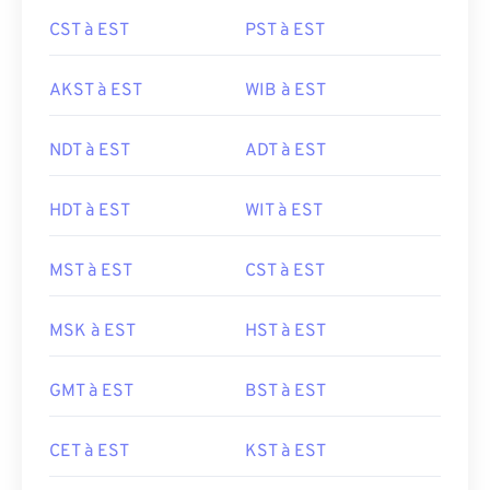
CST à EST
PST à EST
AKST à EST
WIB à EST
NDT à EST
ADT à EST
HDT à EST
WIT à EST
MST à EST
CST à EST
MSK à EST
HST à EST
GMT à EST
BST à EST
CET à EST
KST à EST