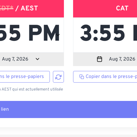
EDT*
/ AEST
CAT
ns le presse-papiers
Copier dans le presse-
AEST qui est actuellement utilisée
 lien