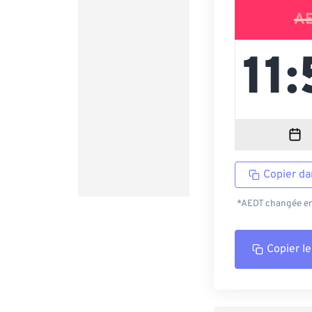
A
Copier da
*AEDT changée en 
Copier le