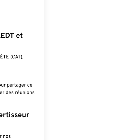
AEDT et
ÈTE (CAT).
pour partager ce
ier des réunions
ertisseur
r nos