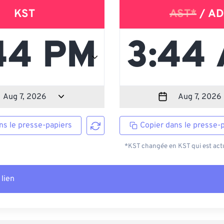
KST
AST*
/ AD
ns le presse-papiers
Copier dans le presse-
*KST changée en KST qui est actu
 lien