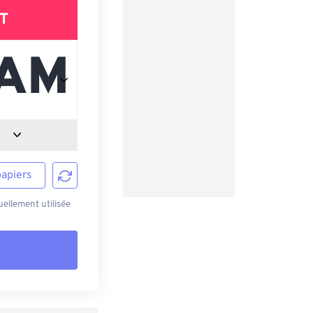
T
papiers
ellement utilisée