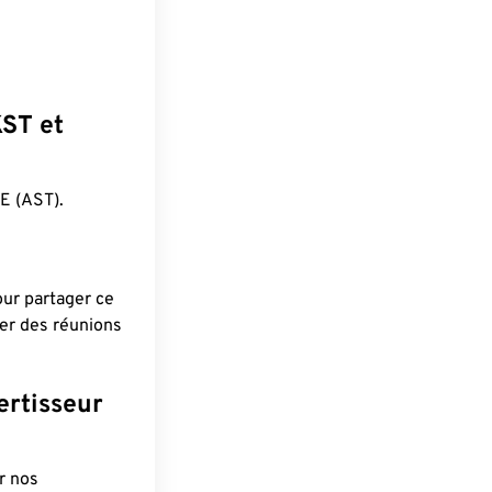
KST et
E (AST).
pour partager ce
ier des réunions
ertisseur
r nos