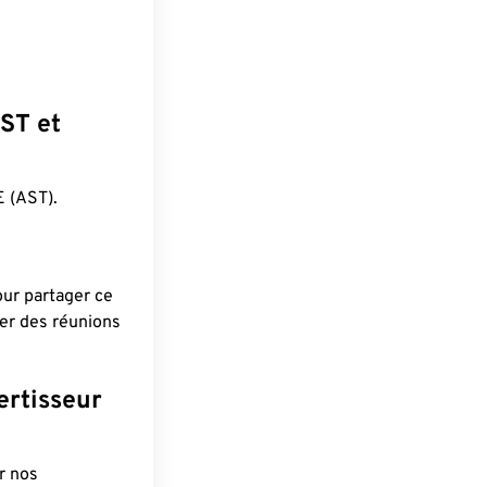
JST et
 (AST).
pour partager ce
ier des réunions
ertisseur
r nos