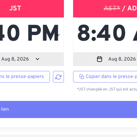
JST
AST*
/ AD
ns le presse-papiers
Copier dans le presse-
*JST changée en JST qui est actu
 lien