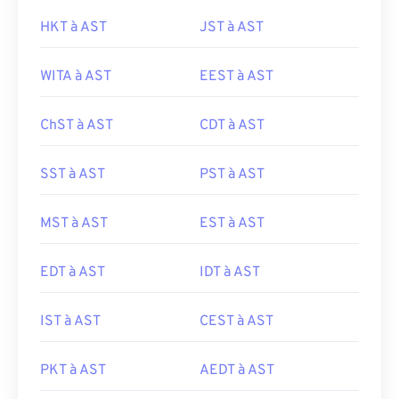
HKT à AST
JST à AST
WITA à AST
EEST à AST
ChST à AST
CDT à AST
SST à AST
PST à AST
MST à AST
EST à AST
EDT à AST
IDT à AST
IST à AST
CEST à AST
PKT à AST
AEDT à AST