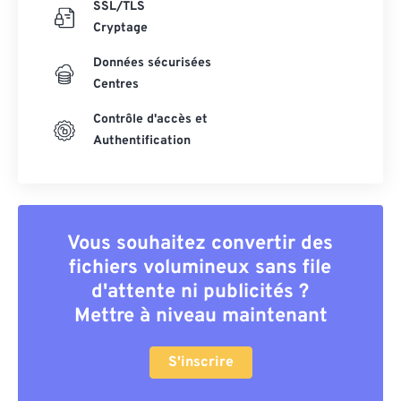
SSL/TLS
Cryptage
Données sécurisées
Centres
Contrôle d'accès et
Authentification
Vous souhaitez convertir des
fichiers volumineux sans file
d'attente ni publicités ?
Mettre à niveau maintenant
S'inscrire