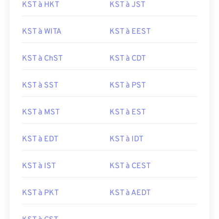
KST à HKT
KST à JST
KST à WITA
KST à EEST
KST à ChST
KST à CDT
KST à SST
KST à PST
KST à MST
KST à EST
KST à EDT
KST à IDT
KST à IST
KST à CEST
KST à PKT
KST à AEDT