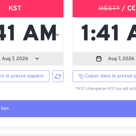
KST
MEST*
/ CE
ns le presse-papiers
Copier dans le presse-
*KST changée en KST qui est actu
 lien