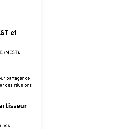
KST et
E (MEST).
pour partager ce
ier des réunions
ertisseur
r nos