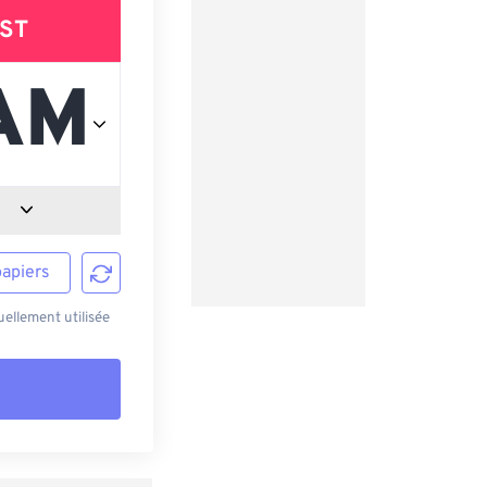
ST
papiers
ellement utilisée