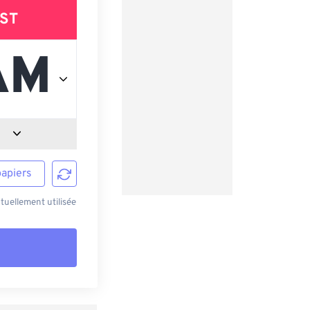
ST
papiers
uellement utilisée