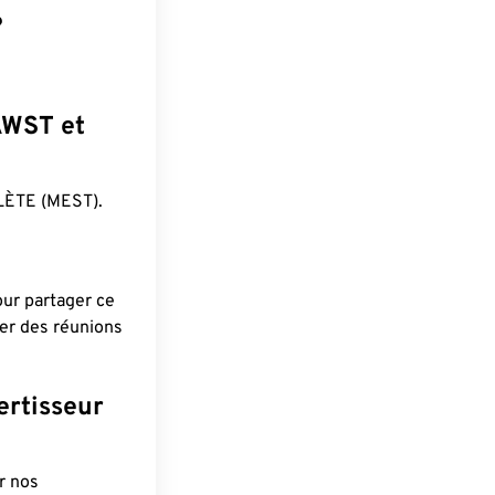
?
 AWST et
LÈTE (MEST).
pour partager ce
ier des réunions
ertisseur
r nos