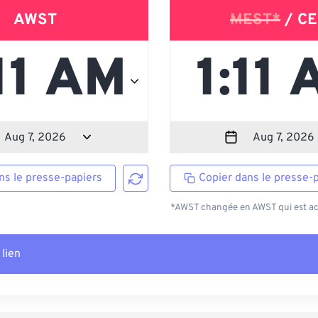
AWST
MEST*
/ CE
ns le presse-papiers
Copier dans le presse-
*AWST changée en AWST qui est act
 lien