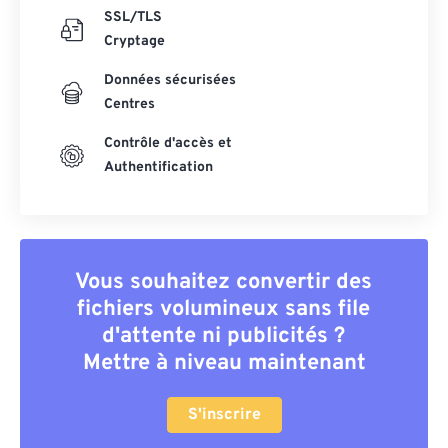
SSL/TLS
Cryptage
Données sécurisées
Centres
Contrôle d'accès et
Authentification
Vous souhaitez convertir des
fichiers volumineux sans file
d'attente ni publicités ?
Mettre à niveau maintenant
S'inscrire