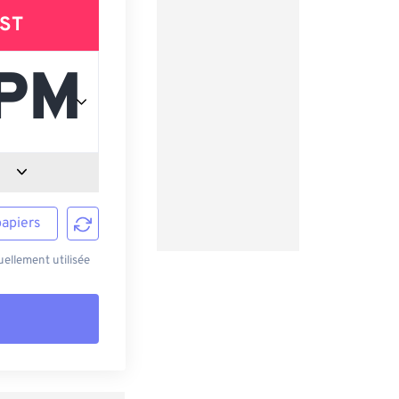
ST
papiers
ellement utilisée