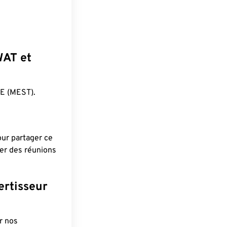
WAT et
E (MEST).
pour partager ce
ier des réunions
ertisseur
r nos