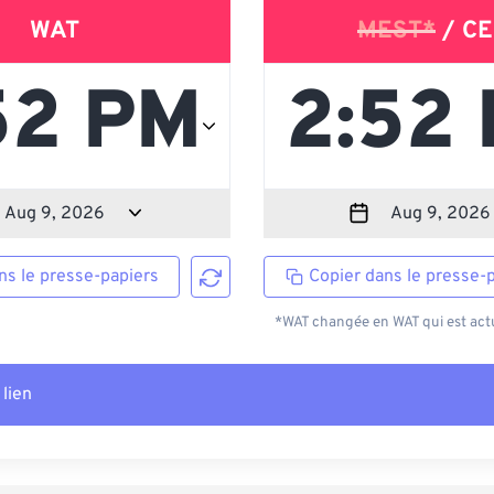
WAT
MEST*
/ CE
ns le presse-papiers
Copier dans le presse-
*WAT changée en WAT qui est actu
 lien