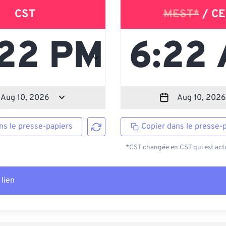
CST
MEST*
/ CE
ns le presse-papiers
Copier dans le presse-
*CST changée en CST qui est actu
 lien