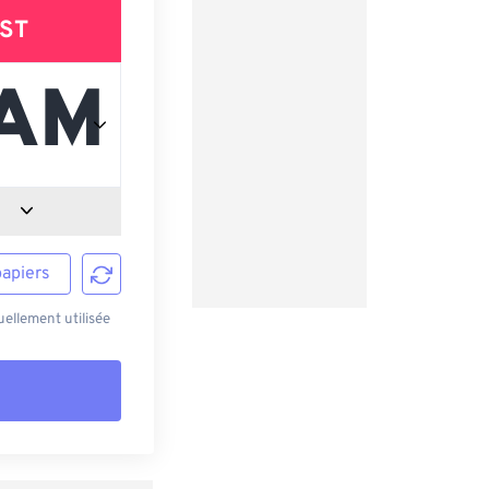
ST
papiers
ellement utilisée