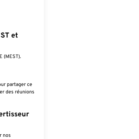
CST et
E (MEST).
pour partager ce
ier des réunions
ertisseur
r nos