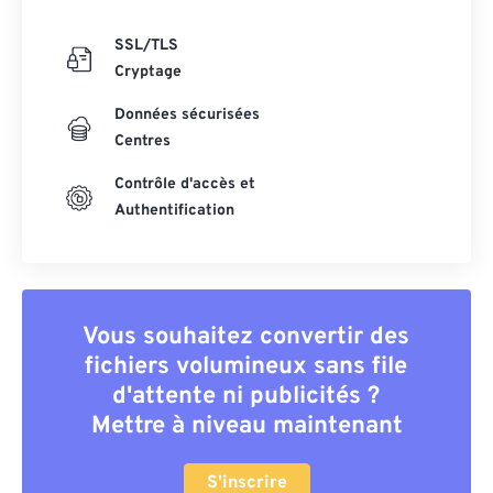
SSL/TLS
Cryptage
Données sécurisées
Centres
Contrôle d'accès et
Authentification
Vous souhaitez convertir des
fichiers volumineux sans file
d'attente ni publicités ?
Mettre à niveau maintenant
S'inscrire